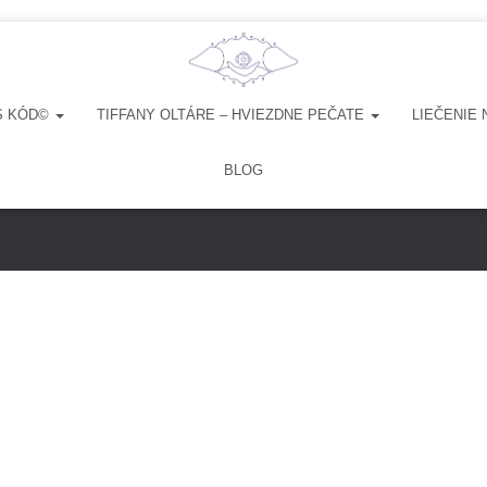
S KÓD©
TIFFANY OLTÁRE – HVIEZDNE PEČATE
LIEČENIE 
ÚDAJOV / PRIVACY POLICY
ZÁSADY POUŽÍVANIA SÚBOROV COOKIE
BLOG