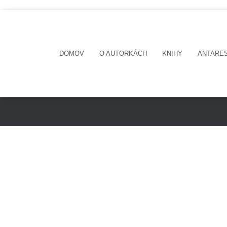
DOMOV
O AUTORKÁCH
KNIHY
ANTARE
HOME
OBCHOD
ZÁSADY OCHRANY OSOBNÝCH 