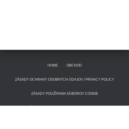
HOME
OBCHOD
ZÁSADY OCHRANY OSOBNÝCH ÚDAJOV / PRIVACY POLICY
ZÁSADY POUŽÍVANIA SÚBOROV COOKIE
POŠTOVNÉ A DODACIE LEHOTY
KONTAKT
Hestia | Developed by
ThemeIsle