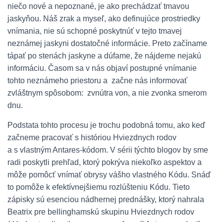
niečo nové a nepoznané, je ako prechádzať tmavou
jaskyňou. Náš zrak a myseľ, ako definujúce prostriedky
vnímania, nie sú schopné poskytnúť v tejto tmavej
neznámej jaskyni dostatočné informácie. Preto začíname
tápať po stenách jaskyne a dúfame, že nájdeme nejakú
informáciu. Časom sa v nás objaví postupné vnímanie
tohto neznámeho priestoru a začne nás informovať
zvláštnym spôsobom: zvnútra von, a nie zvonka smerom
dnu.
Podstata tohto procesu je trochu podobná tomu, ako keď
začneme pracovať s históriou Hviezdnych rodov
a s vlastným Antares-kódom. V sérii týchto blogov by sme
radi poskytli prehľad, ktorý pokrýva niekoľko aspektov a
môže pomôcť vnímať obrysy vášho vlastného Kódu. Snáď
to pomôže k efektívnejšiemu rozlúšteniu Kódu. Tieto
zápisky sú esenciou nádhernej prednášky, ktorý nahrala
Beatrix pre bellinghamskú skupinu Hviezdnych rodov