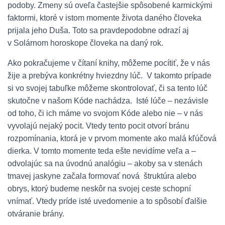
podoby. Zmeny sú oveľa častejšie spôsobené karmickými
faktormi, ktoré v istom momente života daného človeka
prijala jeho Duša. Toto sa pravdepodobne odrazí aj
v Solárnom horoskope človeka na daný rok.
Ako pokračujeme v čítaní knihy, môžeme pocítiť, že v nás
žije a prebýva konkrétny hviezdny lúč. V takomto prípade
si vo svojej tabuľke môžeme skontrolovať, či sa tento lúč
skutočne v našom Kóde nachádza. Isté lúče – nezávisle
od toho, či ich máme vo svojom Kóde alebo nie – v nás
vyvolajú nejaký pocit. Vtedy tento pocit otvorí bránu
rozpomínania, ktorá je v prvom momente ako malá kľúčová
dierka. V tomto momente teda ešte nevidíme veľa a –
odvolajúc sa na úvodnú analógiu – akoby sa v stenách
tmavej jaskyne začala formovať nová štruktúra alebo
obrys, ktorý budeme neskôr na svojej ceste schopní
vnímať. Vtedy príde isté uvedomenie a to spôsobí ďalšie
otváranie brány.