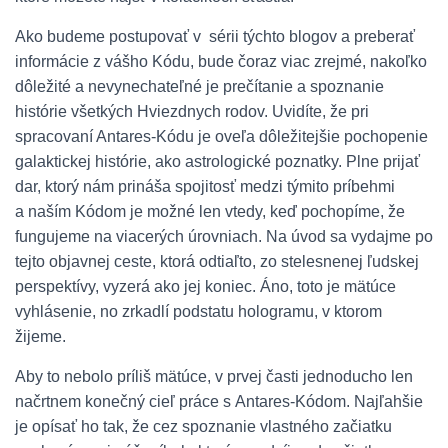
Ako budeme postupovať v sérii týchto blogov a preberať
informácie z vášho Kódu, bude čoraz viac zrejmé, nakoľko
dôležité a nevynechateľné je prečítanie a spoznanie
histórie všetkých Hviezdnych rodov. Uvidíte, že pri
spracovaní Antares-Kódu je oveľa dôležitejšie pochopenie
galaktickej histórie, ako astrologické poznatky. Plne prijať
dar, ktorý nám prináša spojitosť medzi týmito príbehmi
a naším Kódom je možné len vtedy, keď pochopíme, že
fungujeme na viacerých úrovniach. Na úvod sa vydajme po
tejto objavnej ceste, ktorá odtiaľto, zo stelesnenej ľudskej
perspektívy, vyzerá ako jej koniec. Áno, toto je mätúce
vyhlásenie, no zrkadlí podstatu hologramu, v ktorom
žijeme.
Aby to nebolo príliš mätúce, v prvej časti jednoducho len
načrtnem konečný cieľ práce s Antares-Kódom. Najľahšie
je opísať ho tak, že cez spoznanie vlastného začiatku