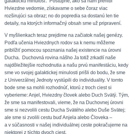
galaktickú minulosť. Postupne, ako sa nám prehĺbi
Hviezdne vedomie, získavame o sebe čoraz viac
rozširujúci sa obraz; no do popredia sa dostanú len tie
detaily, na ktorých informačný obsah sme už pripravení.
V myšlienkach teraz prejdime na začiatok našej genézy.
Podľa učenia Hviezdnych rodov sa k nemu môžeme
priblížiť pomocou spoznania našej existencie na úrovni
Ducha. Duchovná rovina nášho Ja totiž zrkadlí naše
najdôležitejšie rozhodnutia a našu prvú manifestáciu, kedy
sme vo svojej galaktickej minulosti prišli do bodu, že sme
z Univerzálnej Jednoty vystúpili do individuality. V tomto
bode sme sa mohli rozhodnúť, ktorú z troch ciest si
vyberieme: Anjel, Hviezdny človek alebo Duch Svätý. Tým,
že sme sa manifestovali, vieme, že na Duchovnej úrovni
sme si nezvolili cestu Ducha Svätého alebo Duše Svätej;
ale sme si zvolili cestu buď Anjela alebo Človeka –
a v súčasnosti v našej individuálnej ceste pokračujeme na
niektorej z týchto dvoch ciest.