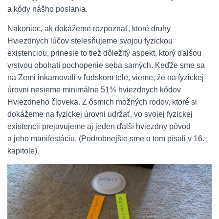
a kódy nášho poslania.
Nakoniec, ak dokážeme rozpoznať, ktoré druhy
Hviezdnych lúčov stelesňujeme svojou fyzickou
existenciou, prinesie to tiež dôležitý aspekt, ktorý ďalšou
vrstvou obohatí pochopenie seba samých. Keďže sme sa
na Zemi inkarnovali v ľudskom tele, vieme, že na fyzickej
úrovni nesieme minimálne 51% hviezdnych kódov
Hviezdneho človeka. Z ôsmich možných rodov, ktoré si
dokážeme na fyzickej úrovni udržať, vo svojej fyzickej
existencii prejavujeme aj jeden ďalší hviezdny pôvod
a jeho manifestáciu. (Podrobnejšie sme o tom písali v 16.
kapitole).