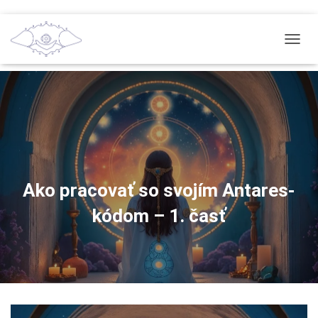
T
O
G
G
L
E
N
A
V
I
G
Ako pracovať so svojím Antares-
A
kódom – 1. časť
T
I
O
N