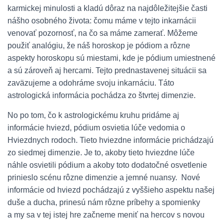
karmickej minulosti a kladú dôraz na najdôležitejšie časti
nášho osobného života: čomu máme v tejto inkarnácii
venovať pozornosť, na čo sa máme zamerať. Môžeme
použiť analógiu, že náš horoskop je pódiom a rôzne
aspekty horoskopu sú miestami, kde je pódium umiestnené
a sú zároveň aj hercami. Tejto prednastavenej situácii sa
zaväzujeme a odohráme svoju inkarnáciu. Táto
astrologická informácia pochádza zo štvrtej dimenzie.
No po tom, čo k astrologickému kruhu pridáme aj
informácie hviezd, pódium osvietia lúče vedomia o
Hviezdnych rodoch. Tieto hviezdne informácie prichádzajú
zo siedmej dimenzie. Je to, akoby tieto hviezdne lúče
náhle osvietili pódium a akoby toto dodatočné osvetlenie
prinieslo scénu rôzne dimenzie a jemné nuansy. Nové
informácie od hviezd pochádzajú z vyššieho aspektu našej
duše a ducha, prinesú nám rôzne príbehy a spomienky
a my sa v tej istej hre začneme meniť na hercov s novou