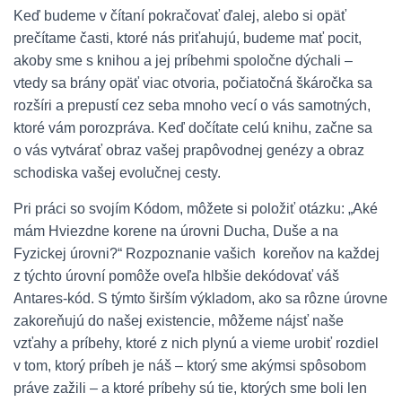
Keď budeme v čítaní pokračovať ďalej, alebo si opäť
prečítame časti, ktoré nás priťahujú, budeme mať pocit,
akoby sme s knihou a jej príbehmi spoločne dýchali –
vtedy sa brány opäť viac otvoria, počiatočná škáročka sa
rozšíri a prepustí cez seba mnoho vecí o vás samotných,
ktoré vám porozpráva. Keď dočítate celú knihu, začne sa
o vás vytvárať obraz vašej prapôvodnej genézy a obraz
schodiska vašej evolučnej cesty.
Pri práci so svojím Kódom, môžete si položiť otázku: „Aké
mám Hviezdne korene na úrovni Ducha, Duše a na
Fyzickej úrovni?“ Rozpoznanie vašich koreňov na každej
z týchto úrovní pomôže oveľa hlbšie dekódovať váš
Antares-kód. S týmto širším výkladom, ako sa rôzne úrovne
zakoreňujú do našej existencie, môžeme nájsť naše
vzťahy a príbehy, ktoré z nich plynú a vieme urobiť rozdiel
v tom, ktorý príbeh je náš – ktorý sme akýmsi spôsobom
práve zažili – a ktoré príbehy sú tie, ktorých sme boli len