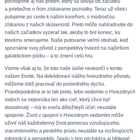
pochopíme aj náš príbeh, ktorý sa odvíja od začiatku
a priebežne o ňom získavame poznatky. Teraz už všetci
putujeme po ceste k našim koreňom, s múdrosťou
získanou z našich skúseností. Preto môže nahliadnutie do
našich začiatkov vyzerať tak, akoby to bol koniec, ku
ktorému smerujeme. Naše putovanie veľmi obohatí, keď
spoznáme svoj pôvod z perspektívy hviezd na najširšom
galaktickom pódiu – a to zmení celú hru.
Vieme však aj to, že toto naše úsilie neskončí v tomto
našom živote. Na dekódovaní nášho hviezdneho pôvodu
môžeme totiž pracovať do posledného dychu.
Pravdepodobne je to tak preto, lebo vedomie o Hviezdnych
rodoch sa neponúka len ako cieľ, ktorý chce byť
dosiahnutý – má to oveľa dôležitejší účel: neustále
spojenie. Život v spojení s Hviezdnym vedomím môže
oživiť náš každodenný život pomocou vzrušujúceho,
viacvrstvového a pestrého prúdu neustále sa rozširujúcich
informácií a perspektív. Spolu s tým prichádza aj hĺbkové