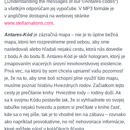
(„Understanding the messages of our ©Antares-codes“)
a všetkým odporúčam jej vypočutie. V MP3 formáte je
v angličtine dostupná na webovej stránke
www.stellarnations.com
.
Antares-Kód
je zázračná mapa – nie je to úplne bežná
mapa, ktorú len rozprestrieme pred sebou, aby sme
nasledovali alebo hľadali nejakú cestu, ktorá nás dovedie
z bodu A do bodu B. Antares-Kód je skôr hologram, ktorý je
zmapovaním viacerých úrovní mnohovrstvovej existencie.
Prvá vec, na ktorú by som chcela upriamiť vašu pozornosť
je, že na to, aby sme boli schopní plne využiť túto mapu,
musíme poznať históriu Hviezdnych rodov. Začiatkom tejto
cesty je prečítanie knihy Hviezdne rody – rodiny duší. Ak
sa k svojmu Kódu postavíte tak, že si vyhliadnete vo svojej
tabuľke nejakú hviezdu a potom si prečítate v knihe časť,
kde sa o nej píše, tak je to vhodné len na zábavu – rovnako
ako napríklad provokatívne, no nič nehovoriace informácie,
ktoré môžete nájsť v koláčikoch šťastia.