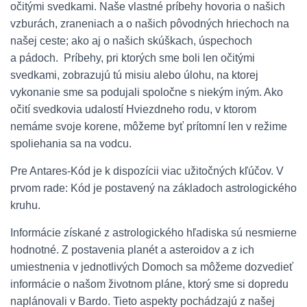
očitými svedkami. Naše vlastné príbehy hovoria o našich
vzburách, zraneniach a o našich pôvodných hriechoch na
našej ceste; ako aj o našich skúškach, úspechoch
a pádoch. Príbehy, pri ktorých sme boli len očitými
svedkami, zobrazujú tú misiu alebo úlohu, na ktorej
vykonanie sme sa podujali spoločne s niekým iným. Ako
očití svedkovia udalostí Hviezdneho rodu, v ktorom
nemáme svoje korene, môžeme byť prítomní len v režime
spoliehania sa na vodcu.
Pre Antares-Kód je k dispozícii viac užitočných kľúčov. V
prvom rade: Kód je postavený na základoch astrologického
kruhu.
Informácie získané z astrologického hľadiska sú nesmierne
hodnotné. Z postavenia planét a asteroidov a z ich
umiestnenia v jednotlivých Domoch sa môžeme dozvedieť
informácie o našom životnom pláne, ktorý sme si dopredu
naplánovali v Bardo. Tieto aspekty pochádzajú z našej