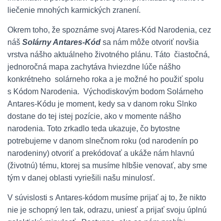
liečenie mnohých karmických zranení.
Okrem toho, že spoznáme svoj Atares-Kód Narodenia, cez
náš
Solárny Antares-Kód
sa nám môže otvoriť novšia
vrstva nášho aktuálneho životného plánu. Táto čiastočná,
jednoročná mapa zachytáva hviezdne lúče nášho
konkrétneho solárneho roka a je možné ho použiť spolu
s Kódom Narodenia. Východiskovým bodom Solárneho
Antares-Kódu je moment, kedy sa v danom roku Slnko
dostane do tej istej pozície, ako v momente nášho
narodenia. Toto zrkadlo teda ukazuje, čo bytostne
potrebujeme v danom slnečnom roku (od narodenín po
narodeniny) otvoriť a prekódovať a ukáže nám hlavnú
(životnú) tému, ktorej sa musíme hlbšie venovať, aby sme
tým v danej oblasti vyriešili našu minulosť.
V súvislosti s Antares-kódom musíme prijať aj to, že nikto
nie je schopný len tak, odrazu, uniesť a prijať svoju úplnú