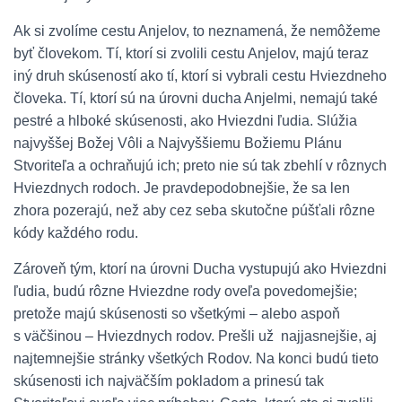
Ak si zvolíme cestu Anjelov, to neznamená, že nemôžeme
byť človekom. Tí, ktorí si zvolili cestu Anjelov, majú teraz
iný druh skúseností ako tí, ktorí si vybrali cestu Hviezdneho
človeka. Tí, ktorí sú na úrovni ducha Anjelmi, nemajú také
pestré a hlboké skúsenosti, ako Hviezdni ľudia. Slúžia
najvyššej Božej Vôli a Najvyššiemu Božiemu Plánu
Stvoriteľa a ochraňujú ich; preto nie sú tak zbehlí v rôznych
Hviezdnych rodoch. Je pravdepodobnejšie, že sa len
zhora pozerajú, než aby cez seba skutočne púšťali rôzne
kódy každého rodu.
Zároveň tým, ktorí na úrovni Ducha vystupujú ako Hviezdni
ľudia, budú rôzne Hviezdne rody oveľa povedomejšie;
pretože majú skúsenosti so všetkými – alebo aspoň
s väčšinou – Hviezdnych rodov. Prešli už najjasnejšie, aj
najtemnejšie stránky všetkých Rodov. Na konci budú tieto
skúsenosti ich najväčším pokladom a prinesú tak