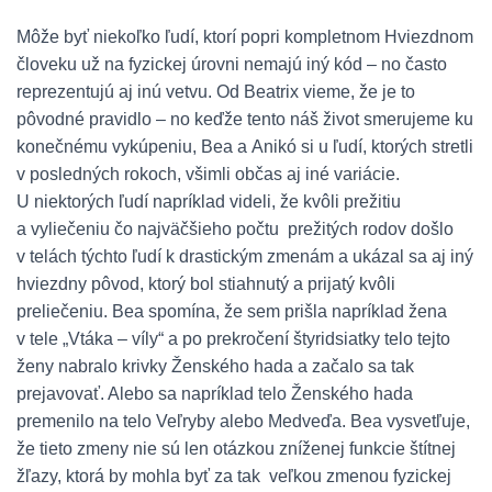
Môže byť niekoľko ľudí, ktorí popri kompletnom Hviezdnom
človeku už na fyzickej úrovni nemajú iný kód – no často
reprezentujú aj inú vetvu. Od Beatrix vieme, že je to
pôvodné pravidlo – no keďže tento náš život smerujeme ku
konečnému vykúpeniu, Bea a Anikó si u ľudí, ktorých stretli
v posledných rokoch, všimli občas aj iné variácie.
U niektorých ľudí napríklad videli, že kvôli prežitiu
a vyliečeniu čo najväčšieho počtu prežitých rodov došlo
v telách týchto ľudí k drastickým zmenám a ukázal sa aj iný
hviezdny pôvod, ktorý bol stiahnutý a prijatý kvôli
preliečeniu. Bea spomína, že sem prišla napríklad žena
v tele „Vtáka – víly“ a po prekročení štyridsiatky telo tejto
ženy nabralo krivky Ženského hada a začalo sa tak
prejavovať. Alebo sa napríklad telo Ženského hada
premenilo na telo Veľryby alebo Medveďa. Bea vysvetľuje,
že tieto zmeny nie sú len otázkou zníženej funkcie štítnej
žľazy, ktorá by mohla byť za tak veľkou zmenou fyzickej