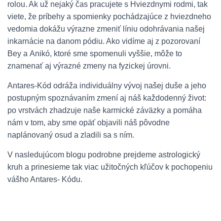
rolou. Ak už nejaký čas pracujete s Hviezdnymi rodmi, tak
viete, že príbehy a spomienky pochádzajúce z hviezdneho
vedomia dokážu výrazne zmeniť líniu odohrávania našej
inkarnácie na danom pódiu. Ako vidíme aj z pozorovaní
Bey a Anikó, ktoré sme spomenuli vyššie, môže to
znamenať aj výrazné zmeny na fyzickej úrovni.
Antares-Kód odráža individuálny vývoj našej duše a jeho
postupným spoznávaním zmení aj náš každodenný život:
po vrstvách zhadzuje naše karmické záväzky a pomáha
nám v tom, aby sme opäť objavili náš pôvodne
naplánovaný osud a zladili sa s ním.
V nasledujúcom blogu podrobne prejdeme astrologický
kruh a prinesieme tak viac užitočných kľúčov k pochopeniu
vášho Antares- Kódu.