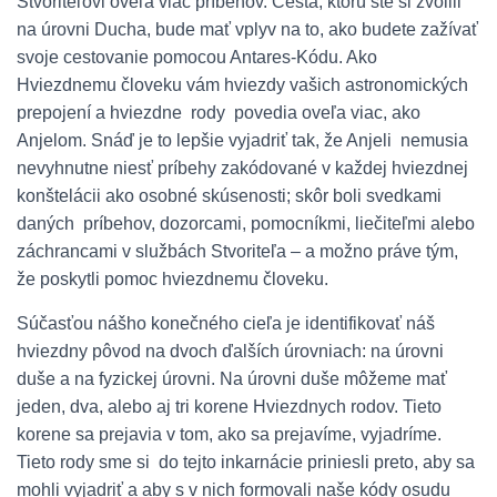
Stvoriteľovi oveľa viac príbehov. Cesta, ktorú ste si zvolili
na úrovni Ducha, bude mať vplyv na to, ako budete zažívať
svoje cestovanie pomocou Antares-Kódu. Ako
Hviezdnemu človeku vám hviezdy vašich astronomických
prepojení a hviezdne rody povedia oveľa viac, ako
Anjelom. Snáď je to lepšie vyjadriť tak, že Anjeli nemusia
nevyhnutne niesť príbehy zakódované v každej hviezdnej
konštelácii ako osobné skúsenosti; skôr boli svedkami
daných príbehov, dozorcami, pomocníkmi, liečiteľmi alebo
záchrancami v službách Stvoriteľa – a možno práve tým,
že poskytli pomoc hviezdnemu človeku.
Súčasťou nášho konečného cieľa je identifikovať náš
hviezdny pôvod na dvoch ďalších úrovniach: na úrovni
duše a na fyzickej úrovni. Na úrovni duše môžeme mať
jeden, dva, alebo aj tri korene Hviezdnych rodov. Tieto
korene sa prejavia v tom, ako sa prejavíme, vyjadríme.
Tieto rody sme si do tejto inkarnácie priniesli preto, aby sa
mohli vyjadriť a aby s v nich formovali naše kódy osudu