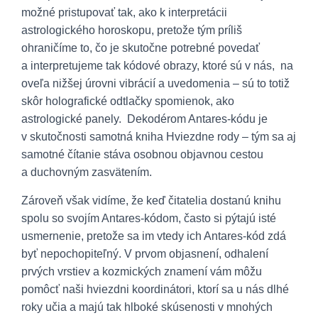
možné pristupovať tak, ako k interpretácii
astrologického horoskopu, pretože tým príliš
ohraničíme to, čo je skutočne potrebné povedať
a interpretujeme tak kódové obrazy, ktoré sú v nás, na
oveľa nižšej úrovni vibrácií a uvedomenia – sú to totiž
skôr holografické odtlačky spomienok, ako
astrologické panely. Dekodérom Antares-kódu je
v skutočnosti samotná kniha Hviezdne rody – tým sa aj
samotné čítanie stáva osobnou objavnou cestou
a duchovným zasvätením.
Zároveň však vidíme, že keď čitatelia dostanú knihu
spolu so svojím Antares-kódom, často si pýtajú isté
usmernenie, pretože sa im vtedy ich Antares-kód zdá
byť nepochopiteľný. V prvom objasnení, odhalení
prvých vrstiev a kozmických znamení vám môžu
pomôcť naši hviezdni koordinátori, ktorí sa u nás dlhé
roky učia a majú tak hlboké skúsenosti v mnohých