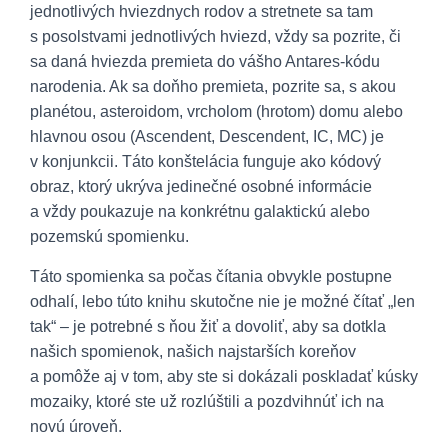
jednotlivých hviezdnych rodov a stretnete sa tam
s posolstvami jednotlivých hviezd, vždy sa pozrite, či
sa daná hviezda premieta do vášho Antares-kódu
narodenia. Ak sa doňho premieta, pozrite sa, s akou
planétou, asteroidom, vrcholom (hrotom) domu alebo
hlavnou osou (Ascendent, Descendent, IC, MC) je
v konjunkcii. Táto konštelácia funguje ako kódový
obraz, ktorý ukrýva jedinečné osobné informácie
a vždy poukazuje na konkrétnu galaktickú alebo
pozemskú spomienku.
Táto spomienka sa počas čítania obvykle postupne
odhalí, lebo túto knihu skutočne nie je možné čítať „len
tak“ – je potrebné s ňou žiť a dovoliť, aby sa dotkla
našich spomienok, našich najstarších koreňov
a pomôže aj v tom, aby ste si dokázali poskladať kúsky
mozaiky, ktoré ste už rozlúštili a pozdvihnúť ich na
novú úroveň.