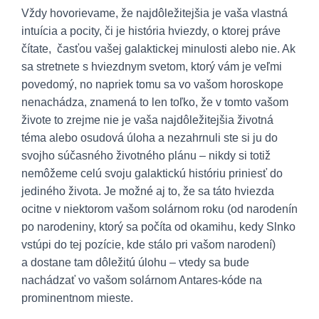
Vždy hovorievame, že najdôležitejšia je vaša vlastná
intuícia a pocity, či je história hviezdy, o ktorej práve
čítate, časťou vašej galaktickej minulosti alebo nie. Ak
sa stretnete s hviezdnym svetom, ktorý vám je veľmi
povedomý, no napriek tomu sa vo vašom horoskope
nenachádza, znamená to len toľko, že v tomto vašom
živote to zrejme nie je vaša najdôležitejšia životná
téma alebo osudová úloha a nezahrnuli ste si ju do
svojho súčasného životného plánu – nikdy si totiž
nemôžeme celú svoju galaktickú históriu priniesť do
jediného života. Je možné aj to, že sa táto hviezda
ocitne v niektorom vašom solárnom roku (od narodenín
po narodeniny, ktorý sa počíta od okamihu, kedy Slnko
vstúpi do tej pozície, kde stálo pri vašom narodení)
a dostane tam dôležitú úlohu – vtedy sa bude
nachádzať vo vašom solárnom Antares-kóde na
prominentnom mieste.