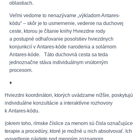
oblastiach.
Veľmi vedome to nenazývame „výkladom Antares-
kódu“ – skôr je to usmernenie, vedenie na duchovej
ceste, ktorou je čítanie knihy Hviezdne rody
a postupné odhaľovanie posolstiev hviezdnych
konjunkcií v Antares-kóde narodenia a solárnom
Antares-kóde. Táto duchovná cesta sa teda
jednoznačne stáva individuálnym vnútorným
procesom.
♦
Hviezdni koordinátori, ktorých uvádzame nižšie, poskytujú
individuálne konzultácie a interaktívne rozhovory
k Antares-kódu.
(okrem toho, rímske číslice za menom sú čísla označujúce
terapie a procedúry, ktoré je možné u nich absolvovať. Ich
vysvetlenie nájdete pod menným zoznamom