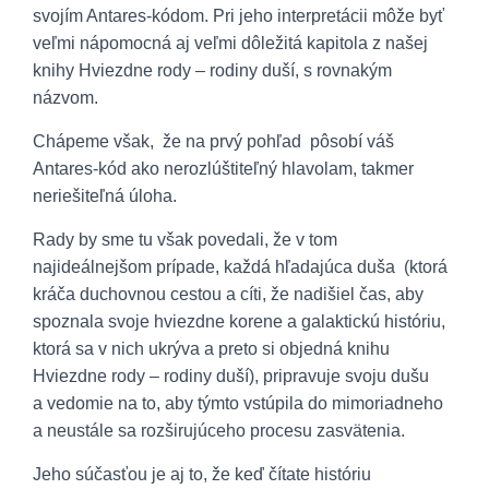
svojím Antares-kódom. Pri jeho interpretácii môže byť
veľmi nápomocná aj veľmi dôležitá kapitola z našej
knihy Hviezdne rody – rodiny duší, s rovnakým
názvom.
Chápeme však, že na prvý pohľad pôsobí váš
Antares-kód ako nerozlúštiteľný hlavolam, takmer
neriešiteľná úloha.
Rady by sme tu však povedali, že v tom
najideálnejšom prípade, každá hľadajúca duša (ktorá
kráča duchovnou cestou a cíti, že nadišiel čas, aby
spoznala svoje hviezdne korene a galaktickú históriu,
ktorá sa v nich ukrýva a preto si objedná knihu
Hviezdne rody – rodiny duší), pripravuje svoju dušu
a vedomie na to, aby týmto vstúpila do mimoriadneho
a neustále sa rozširujúceho procesu zasvätenia.
Jeho súčasťou je aj to, že keď čítate históriu