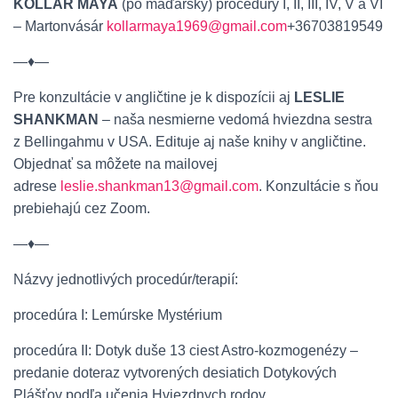
KOLLÁR MAYA
(po maďarsky) procedúry I, II, III, IV, V a VI
– Martonvásár
kollarmaya1969@gmail.com
+36703819549
—♦—
Pre konzultácie v angličtine je k dispozícii aj
LESLIE
SHANKMAN
– naša nesmierne vedomá hviezdna sestra
z Bellingahmu v USA. Edituje aj naše knihy v angličtine.
Objednať sa môžete na mailovej
adrese
leslie.shankman13@gmail.com
. Konzultácie s ňou
prebiehajú cez Zoom.
—♦—
Názvy jednotlivých procedúr/terapií:
procedúra I: Lemúrske Mystérium
procedúra II: Dotyk duše 13 ciest Astro-kozmogenézy –
predanie doteraz vytvorených desiatich Dotykových
Plášťov podľa učenia Hviezdnych rodov