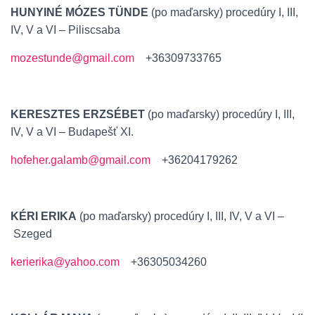
HUNYINÉ MÓZES TÜNDE
(po maďarsky) procedúry I, III,
IV, V a VI – Piliscsaba
mozestunde@gmail.com
+36309733765
KERESZTES ERZSÉBET
(po maďarsky) procedúry I, III,
IV, V a VI – Budapešť XI.
hofeher.galamb@gmail.com
+36204179262
KÉRI ERIKA
(po maďarsky) procedúry I, III, IV, V a VI –
Szeged
kerierika@yahoo.com
+36305034260