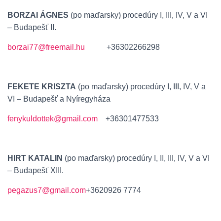
BORZAI ÁGNES
(po maďarsky) procedúry I, III, IV, V a VI
– Budapešť II.
borzai77@freemail.hu
+36302266298
FEKETE KRISZTA
(po maďarsky) procedúry I, III, IV, V a
VI – Budapešť a Nyíregyháza
fenykuldottek@gmail.com
+36301477533
HIRT KATALIN
(po maďarsky) procedúry I, II, III, IV, V a VI
– Budapešť XIII.
pegazus7@gmail.com
+3620926 7774