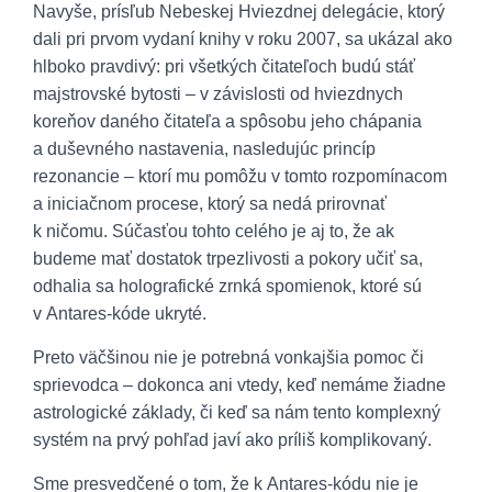
Navyše, prísľub Nebeskej Hviezdnej delegácie, ktorý
dali pri prvom vydaní knihy v roku 2007, sa ukázal ako
hlboko pravdivý: pri všetkých čitateľoch budú stáť
majstrovské bytosti – v závislosti od hviezdnych
koreňov daného čitateľa a spôsobu jeho chápania
a duševného nastavenia, nasledujúc princíp
rezonancie – ktorí mu pomôžu v tomto rozpomínacom
a iniciačnom procese, ktorý sa nedá prirovnať
k ničomu. Súčasťou tohto celého je aj to, že ak
budeme mať dostatok trpezlivosti a pokory učiť sa,
odhalia sa holografické zrnká spomienok, ktoré sú
v Antares-kóde ukryté.
Preto väčšinou nie je potrebná vonkajšia pomoc či
sprievodca – dokonca ani vtedy, keď nemáme žiadne
astrologické základy, či keď sa nám tento komplexný
systém na prvý pohľad javí ako príliš komplikovaný.
Sme presvedčené o tom, že k Antares-kódu nie je