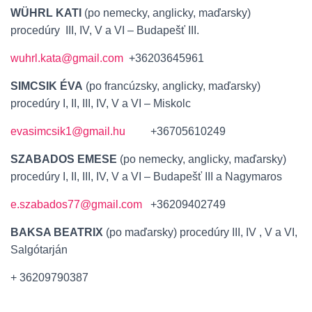
WÜHRL KATI
(po nemecky, anglicky, maďarsky)
procedúry III, IV, V a VI – Budapešť III.
wuhrl.kata@gmail.com
+36203645961
SIMCSIK ÉVA
(po francúzsky, anglicky, maďarsky)
procedúry I, II, III, IV, V a VI – Miskolc
evasimcsik1@gmail.hu
+36705610249
SZABADOS EMESE
(po nemecky, anglicky, maďarsky)
procedúry I, II, III, IV, V a VI – Budapešť III a Nagymaros
e.szabados77@gmail.com
+36209402749
BAKSA BEATRIX
(po maďarsky) procedúry III, IV , V a VI,
Salgótarján
+ 36209790387