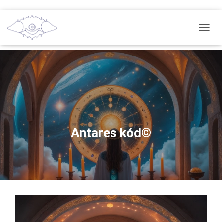
T
O
G
G
L
E
N
A
V
I
G
Antares kód©
A
T
I
O
N