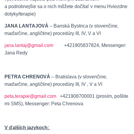
a podrobnejšie sa o nich môžete dočítať v menu Hviezdne
dotyky/terapie)
JANA LANTAJOVÁ
– Banská Bystrica (v slovenčine,
maďarčine, angličtine) procedúry III, IV, V a VI
jana.lantaj@gmail.com
+421905837824, Messenger:
Jana Redy
PETRA CHRENOVÁ
– Bratislava (v slovenčine,
maďarčine, angličtine) procedúry III, IV , V a VI
peta.terapie@gmail.com
+421908700001 (prosím, pošlite
mi SMS), Messenger: Peta Chrenova
V ďalších jazykoch: