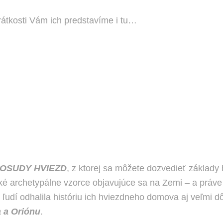
rátkosti Vám ich predstavíme i tu…
OSUDY HVIEZD
, z ktorej sa môžete dozvedieť základ
ské archetypálne vzorce objavujúce sa na Zemi – a práv
ľudí odhalila históriu ich hviezdneho domova aj veľmi d
a a Oriónu
.