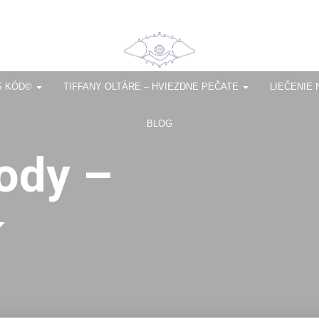
S KÓD©
TIFFANY OLTÁRE – HVIEZDNE PEČATE
LIEČENIE 
BLOG
ody –
í