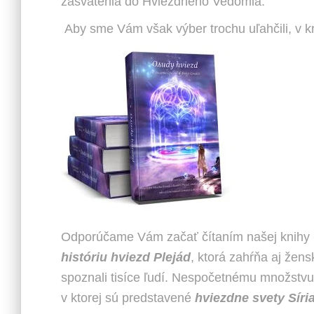
zasvätenia do Hviezdneho Vedomia.
Aby sme Vám však výber trochu uľahčili, v k
Odporúčame Vám začať čítaním našej knihy
históriu hviezd Plejád
, ktorá zahŕňa aj žen
spoznali tisíce ľudí. Nespočetnému množstvu 
v ktorej sú predstavené
hviezdne svety Síri