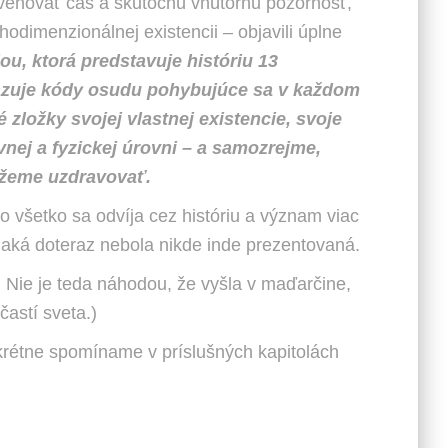
enovať čas a skutočnú vnútornú pozornosť,
hodimenzionálnej existencii – objavili úplne
u, ktorá predstavuje históriu 13
brazuje kódy osudu pohybujúce sa v každom
 zložky svojej vlastnej existencie, svoje
vnej a fyzickej úrovni – a samozrejme,
môžeme uzdravovať.
to všetko sa odvíja cez históriu a význam viac
u, aká doteraz nebola nikde inde prezentovaná.
 Nie je teda náhodou, že vyšla v maďarčine,
astí sveta.)
nkrétne spomíname v príslušných kapitolách