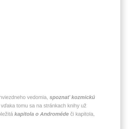
y hviezdneho vedomia,
spoznať kozmickú
e vďaka tomu sa na stránkach knihy už
ôležitá
kapitola o Androméde
či kapitola,