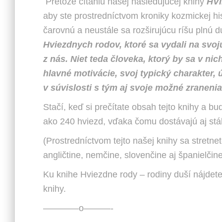
Pretože čítaniu našej nasledujúcej knihy
HV
aby ste prostredníctvom kroniky kozmickej his
čarovnú a neustále sa rozširujúcu ríšu plnú
Hviezdnych rodov, ktoré sa vydali na svo
z nás. Niet teda človeka, ktorý by sa v ni
hlavné motivácie, svoj typický charakter,
v súvislosti s tým aj svoje možné zranen
Stačí, keď si prečítate obsah tejto knihy a b
ako 240 hviezd, vďaka čomu dostávajú aj stáli
(Prostredníctvom tejto našej knihy sa stretn
angličtine, nemčine, slovenčine aj španielči
Ku knihe Hviezdne rody – rodiny duší nájdet
knihy.
————o———-