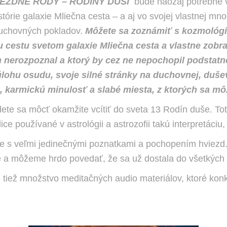
IEZDNE RODY – RODINY DUŠÍ
bude naozaj potrebné v
tórie galaxie Mliečna cesta – a aj vo svojej vlastnej mno
 duchovných pokladov.
Môžete sa zoznámiť s kozmológio
ju cestu svetom galaxie Mliečna cesta a vlastne zo
ch nerozpoznal a ktorý by cez ne nepochopil podstatné
 úlohu osudu, svoje silné stránky na duchovnej, duše
ia, karmickú minulosť a slabé miesta, z ktorých sa 
udete sa môcť okamžite vcítiť do sveta 13 Rodín duše. To
ce používané v astrológii a astrozofii takú interpretáci
ete s veľmi jedinečnými poznatkami a pochopením hviezd.
ne a môžeme hrdo povedať, že sa už dostala do všetkých č
e tiež množstvo meditačných audio materiálov, ktoré ko