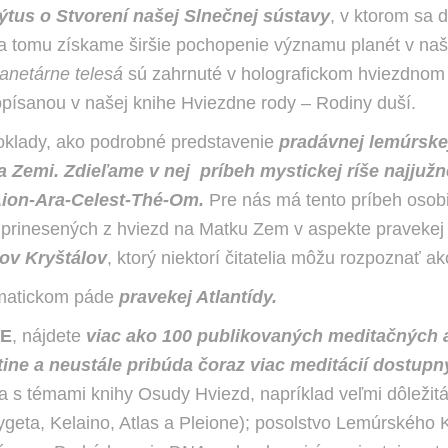
ýtus o Stvorení našej Slnečnej sústavy
, v ktorom sa 
a tomu získame širšie pochopenie významu planét v naš
lanetárne telesá
sú zahrnuté v holografickom hviezdnom
ou opísanou v našej knihe Hviezdne rody – Rodiny duší.
poklady, ako podrobné predstavenie
pradávnej lemúrskej
 Zemi. Zdieľame v nej príbeh mystickej ríše najjuž
Aion-Ara-Celest-Thé-Om.
Pre nás má tento príbeh oso
rinesených z hviezd na Matku Zem v aspekte pravekej L
ov Kryštálov
, ktorý niektorí čitatelia môžu rozpoznať 
amatickom páde
pravekej Atlantídy.
IE
, nájdete
viac ako 100 publikovaných meditačných a
čtine a neustále pribúda čoraz viac meditácií dost
sia s témami knihy Osudy Hviezd, napríklad veľmi dôleži
ygeta, Kelaino, Atlas a Pleione); posolstvo Lemúrského 