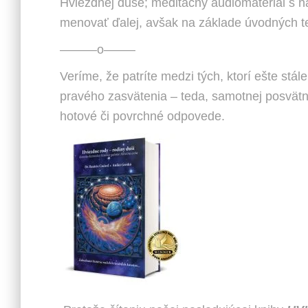
Hviezdnej duše; meditačný audiomateriál s 
menovať ďalej, avšak na základe úvodných tex
———o——–
Veríme, že patríte medzi tých, ktorí ešte stál
pravého zasvätenia – teda, samotnej posvätne
hotové či povrchné odpovede.