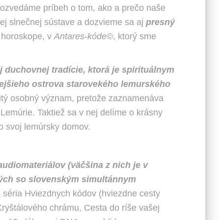
dozvedáme príbeh o tom, ako a prečo naše
ej slnečnej sústave a dozvieme sa aj
presný
 horoskope, v
Antares-kóde©
, ktorý sme
 duchovnej tradície, ktorá je spirituálnym
nejšieho ostrova starovekého lemurského
bitý osobný význam, pretože zaznamenáva
emúrie. Taktiež sa v nej delíme o krásny
ako svoj lemúrsky domov.
udiomateriálov (väčšina z nich je v
upných so slovenským simultánnym
tá séria Hviezdnych kódov (hviezdne cesty
Kryštálového chrámu, Cesta do ríše vašej