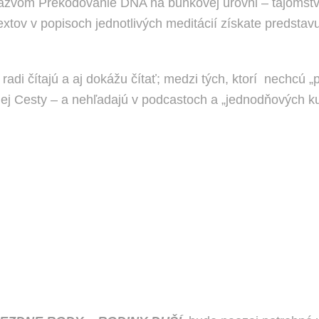
názvom Prekódovanie DNA na bunkovej úrovni – tajomst
tov v popisoch jednotlivých meditácií získate predstav
e radi čítajú a aj dokážu čítať; medzi tých, ktorí nechcú 
j Cesty – a nehľadajú v podcastoch a „jednodňových kur