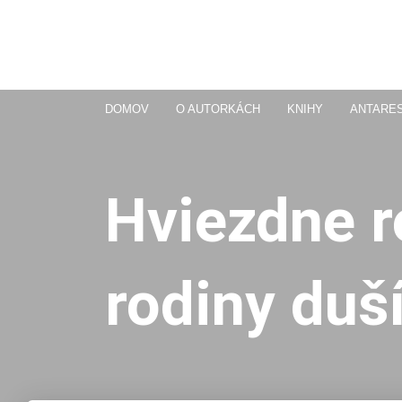
DOMOV
O AUTORKÁCH
KNIHY
ANTARE
Hviezdne r
rodiny duš