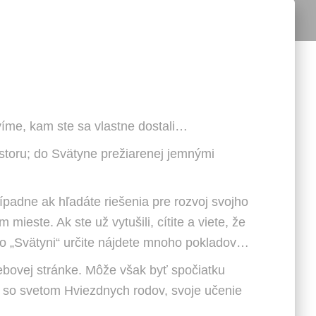
íme, kam ste sa vlastne dostali…
iestoru; do Svätyne prežiarenej jemnými
ípadne ak hľadáte riešenia pre rozvoj svojho
este. Ak ste už vytušili, cítite a viete, že
ejto „Svätyni“ určite nájdete mnoho pokladov…
webovej stránke. Môže však byť spočiatku
a so svetom Hviezdnych rodov, svoje učenie