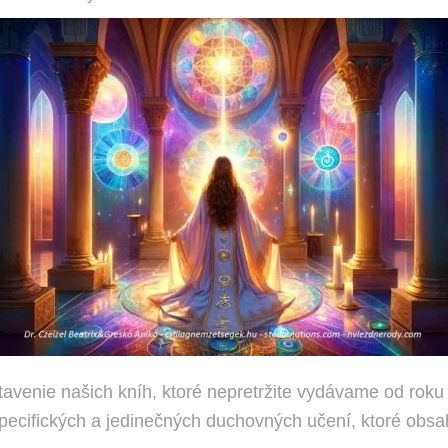
venie našich kníh, ktoré nepretržite vydávame od roku 20
špecifických a jedinečných duchovných učení, ktoré obsa