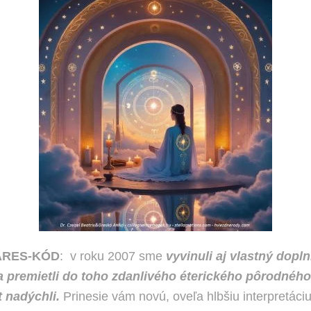
ARES-KÓD
: v roku 2007 sme
vyvinuli aj
vlastný dopl
a premietli do toho zdanlivého éterického pôrodného 
t nadýchli.
Prinesie vám novú, oveľa hlbšiu interpretáciu