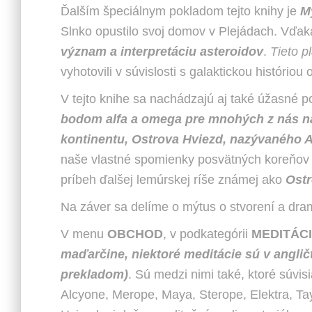
Ďalším špeciálnym pokladom tejto knihy je
M
Slnko opustilo svoj domov v Plejádach. Vďak
význam a interpretáciu asteroidov
.
Tieto p
vyhotovili v súvislosti s galaktickou históri
V tejto knihe sa nachádzajú aj také úžasné 
bodom alfa a omega pre mnohých z nás na
kontinentu, Ostrova Hviezd, nazývaného 
naše vlastné spomienky posvätných koreňov p
príbeh ďalšej lemúrskej ríše známej ako
Ostr
Na záver sa delíme o mýtus o stvorení a dr
V menu
OBCHOD
, v podkategórii
MEDITÁC
maďarčine, niektoré meditácie sú v angli
prekladom)
. Sú medzi nimi také, ktoré súvi
Alcyone, Merope, Maya, Sterope, Elektra, Ta