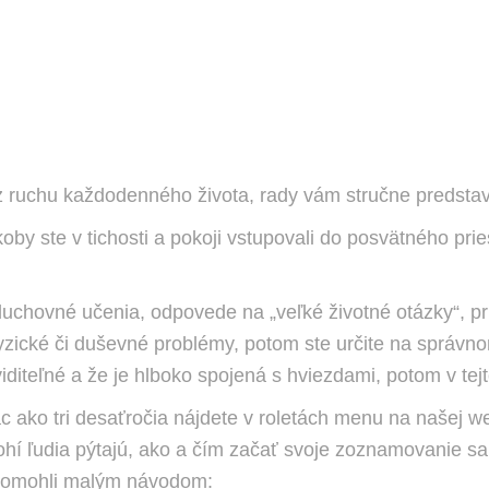
z ruchu každodenného života, rady vám stručne predstav
koby ste v tichosti a pokoji vstupovali do posvätného pr
duchovné učenia, odpovede na „veľké životné otázky“, pr
ké či duševné problémy, potom ste určite na správnom mi
 viditeľné a že je hlboko spojená s hviezdami, potom v t
c ako tri desaťročia nájdete v roletách menu na našej 
nohí ľudia pýtajú, ako a čím začať svoje zoznamovanie s
 pomohli malým návodom: