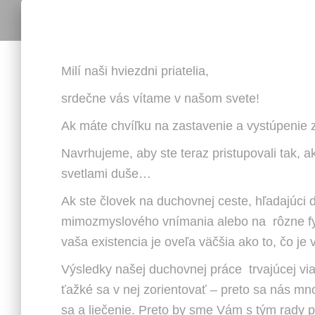
Milí naši hviezdni priatelia,
srdečne vás vítame v našom svete!
Ak máte chvíľku na zastavenie a vystúpenie 
Navrhujeme, aby ste teraz pristupovali tak, a
svetlami duše…
Ak ste človek na duchovnej ceste, hľadajúci 
mimozmyslového vnímania alebo na rôzne fyzic
vaša existencia je oveľa väčšia ako to, čo je
Výsledky našej duchovnej práce trvajúcej via
ťažké sa v nej zorientovať – preto sa nás m
sa a liečenie. Preto by sme Vám s tým rady