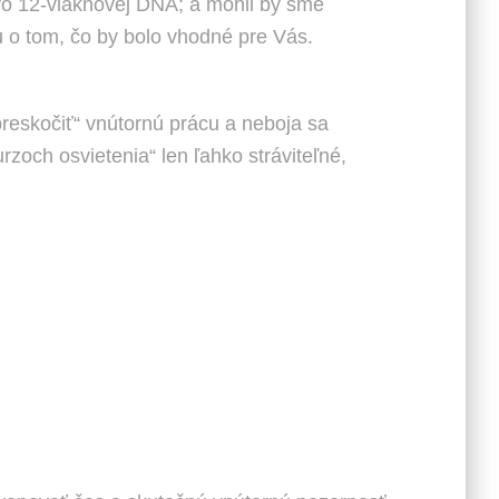
vo 12-vláknovej DNA; a mohli by sme
u o tom, čo by bolo vhodné pre Vás.
„preskočiť“ vnútornú prácu a neboja sa
zoch osvietenia“ len ľahko stráviteľné,