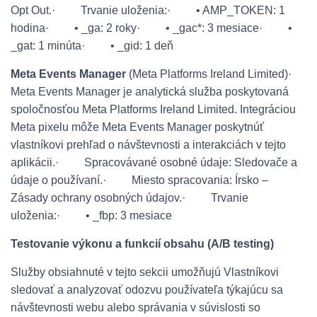
Opt Out.
·
Trvanie uloženia:
·
• AMP_TOKEN: 1
hodina
·
• _ga: 2 roky
·
• _gac*: 3 mesiace
·
•
_gat: 1 minúta
·
• _gid: 1 deň
Meta Events Manager
(Meta Platforms Ireland Limited)
·
Meta Events Manager je analytická služba poskytovaná
spoločnosťou Meta Platforms Ireland Limited. Integráciou
Meta pixelu môže Meta Events Manager poskytnúť
vlastníkovi prehľad o návštevnosti a interakciách v tejto
aplikácii.
·
Spracovávané osobné údaje: Sledovače a
údaje o používaní.
·
Miesto spracovania: Írsko –
Zásady ochrany osobných údajov.
·
Trvanie
uloženia:
·
• _fbp: 3 mesiace
Testovanie výkonu a funkcií obsahu (A/B testing)
Služby obsiahnuté v tejto sekcii umožňujú Vlastníkovi
sledovať a analyzovať odozvu používateľa týkajúcu sa
návštevnosti webu alebo správania v súvislosti so