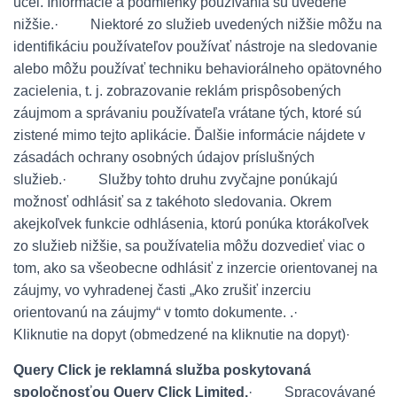
účel. Informácie a podmienky používania sú uvedené
nižšie.
·
Niektoré zo služieb uvedených nižšie môžu na
identifikáciu používateľov používať nástroje na sledovanie
alebo môžu používať techniku ​​behaviorálneho opätovného
zacielenia, t. j. zobrazovanie reklám prispôsobených
záujmom a správaniu používateľa vrátane tých, ktoré sú
zistené mimo tejto aplikácie. Ďalšie informácie nájdete v
zásadách ochrany osobných údajov príslušných
služieb.
·
Služby tohto druhu zvyčajne ponúkajú
možnosť odhlásiť sa z takéhoto sledovania. Okrem
akejkoľvek funkcie odhlásenia, ktorú ponúka ktorákoľvek
zo služieb nižšie, sa používatelia môžu dozvedieť viac o
tom, ako sa všeobecne odhlásiť z inzercie orientovanej na
záujmy, vo vyhradenej časti „Ako zrušiť inzerciu
orientovanú na záujmy“ v tomto dokumente. .
·
Kliknutie na dopyt (obmedzené na kliknutie na dopyt)
·
Query Click je reklamná služba poskytovaná
spoločnosťou Query Click Limited.
·
Spracovávané