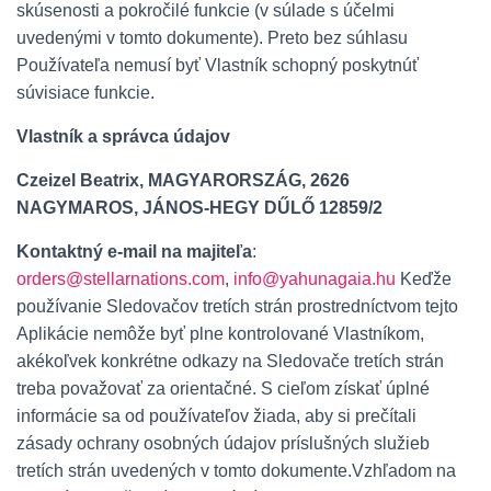
skúsenosti a pokročilé funkcie (v súlade s účelmi
uvedenými v tomto dokumente). Preto bez súhlasu
Používateľa nemusí byť Vlastník schopný poskytnúť
súvisiace funkcie.
Vlastník a správca údajov
Czeizel Beatrix, MAGYARORSZÁG, 2626
NAGYMAROS, JÁNOS-HEGY DŰLŐ 12859/2
Kontaktný e-mail na majiteľa
:
orders@stellarnations.com
,
info@yahunagaia.hu
Keďže
používanie Sledovačov tretích strán prostredníctvom tejto
Aplikácie nemôže byť plne kontrolované Vlastníkom,
akékoľvek konkrétne odkazy na Sledovače tretích strán
treba považovať za orientačné. S cieľom získať úplné
informácie sa od používateľov žiada, aby si prečítali
zásady ochrany osobných údajov príslušných služieb
tretích strán uvedených v tomto dokumente.
Vzhľadom na