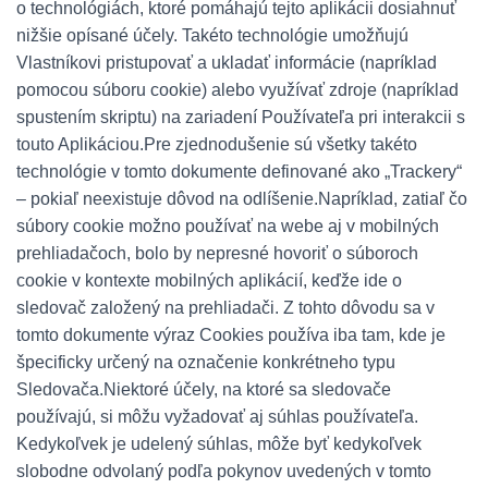
o technológiách, ktoré pomáhajú tejto aplikácii dosiahnuť
nižšie opísané účely. Takéto technológie umožňujú
Vlastníkovi pristupovať a ukladať informácie (napríklad
pomocou súboru cookie) alebo využívať zdroje (napríklad
spustením skriptu) na zariadení Používateľa pri interakcii s
touto Aplikáciou.
Pre zjednodušenie sú všetky takéto
technológie v tomto dokumente definované ako „Trackery“
– pokiaľ neexistuje dôvod na odlíšenie.
Napríklad, zatiaľ čo
súbory cookie možno používať na webe aj v mobilných
prehliadačoch, bolo by nepresné hovoriť o súboroch
cookie v kontexte mobilných aplikácií, keďže ide o
sledovač založený na prehliadači. Z tohto dôvodu sa v
tomto dokumente výraz Cookies používa iba tam, kde je
špecificky určený na označenie konkrétneho typu
Sledovača.
Niektoré účely, na ktoré sa sledovače
používajú, si môžu vyžadovať aj súhlas používateľa.
Kedykoľvek je udelený súhlas, môže byť kedykoľvek
slobodne odvolaný podľa pokynov uvedených v tomto