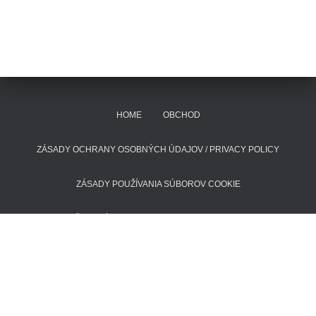
HOME
OBCHOD
ZÁSADY OCHRANY OSOBNÝCH ÚDAJOV / PRIVACY POLICY
ZÁSADY POUŽÍVANIA SÚBOROV COOKIE
POŠTOVNÉ A DODACIE LEHOTY
KONTAKT
Hestia | Developed by
ThemeIsle