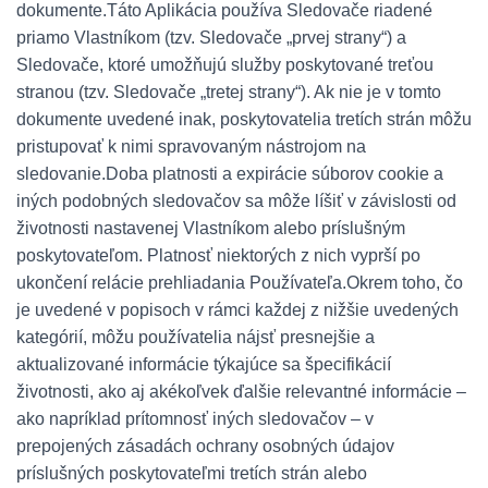
dokumente.
Táto Aplikácia používa Sledovače riadené
priamo Vlastníkom (tzv. Sledovače „prvej strany“) a
Sledovače, ktoré umožňujú služby poskytované treťou
stranou (tzv. Sledovače „tretej strany“). Ak nie je v tomto
dokumente uvedené inak, poskytovatelia tretích strán môžu
pristupovať k nimi spravovaným nástrojom na
sledovanie.
Doba platnosti a expirácie súborov cookie a
iných podobných sledovačov sa môže líšiť v závislosti od
životnosti nastavenej Vlastníkom alebo príslušným
poskytovateľom. Platnosť niektorých z nich vyprší po
ukončení relácie prehliadania Používateľa.
Okrem toho, čo
je uvedené v popisoch v rámci každej z nižšie uvedených
kategórií, môžu používatelia nájsť presnejšie a
aktualizované informácie týkajúce sa špecifikácií
životnosti, ako aj akékoľvek ďalšie relevantné informácie –
ako napríklad prítomnosť iných sledovačov – v
prepojených zásadách ochrany osobných údajov
príslušných poskytovateľmi tretích strán alebo