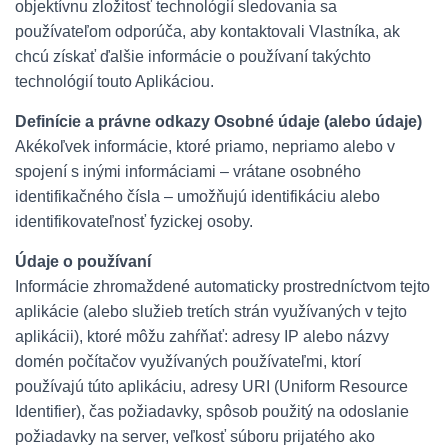
objektívnu zložitosť technológií sledovania sa
používateľom odporúča, aby kontaktovali Vlastníka, ak
chcú získať ďalšie informácie o používaní takýchto
technológií touto Aplikáciou.
Definície a právne odkazy
Osobné údaje (alebo údaje)
Akékoľvek informácie, ktoré priamo, nepriamo alebo v
spojení s inými informáciami – vrátane osobného
identifikačného čísla – umožňujú identifikáciu alebo
identifikovateľnosť fyzickej osoby.
Údaje o používaní
Informácie zhromaždené automaticky prostredníctvom tejto
aplikácie (alebo služieb tretích strán využívaných v tejto
aplikácii), ktoré môžu zahŕňať: adresy IP alebo názvy
domén počítačov využívaných používateľmi, ktorí
používajú túto aplikáciu, adresy URI (Uniform Resource
Identifier), čas požiadavky, spôsob použitý na odoslanie
požiadavky na server, veľkosť súboru prijatého ako