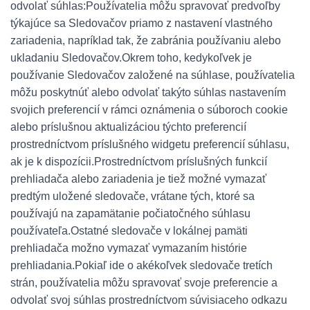
odvolať súhlas:
Používatelia môžu spravovať predvoľby
týkajúce sa Sledovačov priamo z nastavení vlastného
zariadenia, napríklad tak, že zabránia používaniu alebo
ukladaniu Sledovačov.
Okrem toho, kedykoľvek je
používanie Sledovačov založené na súhlase, používatelia
môžu poskytnúť alebo odvolať takýto súhlas nastavením
svojich preferencií v rámci oznámenia o súboroch cookie
alebo príslušnou aktualizáciou týchto preferencií
prostredníctvom príslušného widgetu preferencií súhlasu,
ak je k dispozícii.
Prostredníctvom príslušných funkcií
prehliadača alebo zariadenia je tiež možné vymazať
predtým uložené sledovače, vrátane tých, ktoré sa
používajú na zapamätanie počiatočného súhlasu
používateľa.
Ostatné sledovače v lokálnej pamäti
prehliadača možno vymazať vymazaním histórie
prehliadania.
Pokiaľ ide o akékoľvek sledovače tretích
strán, používatelia môžu spravovať svoje preferencie a
odvolať svoj súhlas prostredníctvom súvisiaceho odkazu