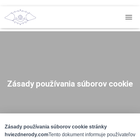
T
O
G
G
L
E
N
A
V
I
G
Zásady používania súborov cookie
A
T
I
O
N
Zásady používania súborov cookie stránky
hviezdnerody.com
Tento dokument informuje používateľov