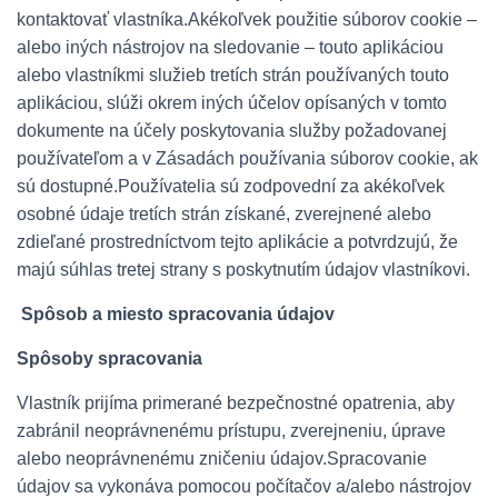
kontaktovať vlastníka.Akékoľvek použitie súborov cookie –
alebo iných nástrojov na sledovanie – touto aplikáciou
alebo vlastníkmi služieb tretích strán používaných touto
aplikáciou, slúži okrem iných účelov opísaných v tomto
dokumente na účely poskytovania služby požadovanej
používateľom a v Zásadách používania súborov cookie, ak
sú dostupné.Používatelia sú zodpovední za akékoľvek
osobné údaje tretích strán získané, zverejnené alebo
zdieľané prostredníctvom tejto aplikácie a potvrdzujú, že
majú súhlas tretej strany s poskytnutím údajov vlastníkovi.
Spôsob a miesto spracovania údajov
Spôsoby spracovania
Vlastník prijíma primerané bezpečnostné opatrenia, aby
zabránil neoprávnenému prístupu, zverejneniu, úprave
alebo neoprávnenému zničeniu údajov.Spracovanie
údajov sa vykonáva pomocou počítačov a/alebo nástrojov