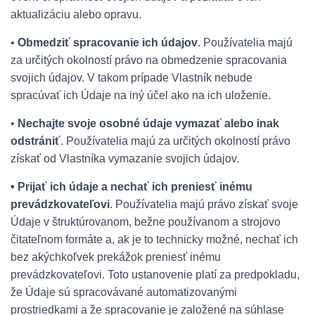
aktualizáciu alebo opravu.
•
Obmedziť spracovanie ich údajov
. Používatelia majú
za určitých okolností právo na obmedzenie spracovania
svojich údajov. V takom prípade Vlastník nebude
spracúvať ich Údaje na iný účel ako na ich uloženie.
•
Nechajte svoje osobné údaje vymazať alebo inak
odstrániť
. Používatelia majú za určitých okolností právo
získať od Vlastníka vymazanie svojich údajov.
• Prijať ich údaje a nechať ich preniesť inému
prevádzkovateľovi
. Používatelia majú právo získať svoje
Údaje v štruktúrovanom, bežne používanom a strojovo
čitateľnom formáte a, ak je to technicky možné, nechať ich
bez akýchkoľvek prekážok preniesť inému
prevádzkovateľovi. Toto ustanovenie platí za predpokladu,
že Údaje sú spracovávané automatizovanými
prostriedkami a že spracovanie je založené na súhlase