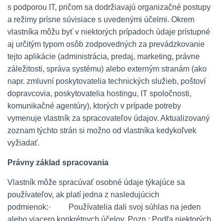
s podporou IT, pričom sa dodržiavajú organizačné postupy
a režimy prísne súvisiace s uvedenými účelmi. Okrem
vlastníka môžu byť v niektorých prípadoch údaje prístupné
aj určitým typom osôb zodpovedných za prevádzkovanie
tejto aplikácie (administrácia, predaj, marketing, právne
záležitosti, správa systému) alebo externým stranám (ako
napr. zmluvní poskytovatelia technických služieb, poštoví
dopravcovia, poskytovatelia hostingu, IT spoločnosti,
komunikačné agentúry), ktorých v prípade potreby
vymenuje vlastník za spracovateľov údajov. Aktualizovaný
zoznam týchto strán si možno od vlastníka kedykoľvek
vyžiadať.
Právny základ spracovania
Vlastník môže spracúvať osobné údaje týkajúce sa
používateľov, ak platí jedna z nasledujúcich
podmienok:· Používatelia dali svoj súhlas na jeden
alebo viacero konkrétnych účelov. Pozn.: Podľa niektorých