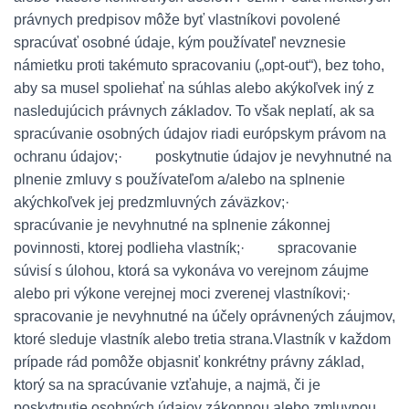
právnych predpisov môže byť vlastníkovi povolené
spracúvať osobné údaje, kým používateľ nevznesie
námietku proti takémuto spracovaniu („opt-out“), bez toho,
aby sa musel spoliehať na súhlas alebo akýkoľvek iný z
nasledujúcich právnych základov. To však neplatí, ak sa
spracúvanie osobných údajov riadi európskym právom na
ochranu údajov;· poskytnutie údajov je nevyhnutné na
plnenie zmluvy s používateľom a/alebo na splnenie
akýchkoľvek jej predzmluvných záväzkov;·
spracúvanie je nevyhnutné na splnenie zákonnej
povinnosti, ktorej podlieha vlastník;· spracovanie
súvisí s úlohou, ktorá sa vykonáva vo verejnom záujme
alebo pri výkone verejnej moci zverenej vlastníkovi;·
spracovanie je nevyhnutné na účely oprávnených záujmov,
ktoré sleduje vlastník alebo tretia strana.Vlastník v každom
prípade rád pomôže objasniť konkrétny právny základ,
ktorý sa na spracúvanie vzťahuje, a najmä, či je
poskytnutie osobných údajov zákonnou alebo zmluvnou