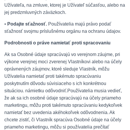
Užívateľa, na zmluve, ktorej je Užívateľ súčasťou, alebo na
jej predzmluvných záväzkoch.
•
Podajte sťažnosť.
Používatelia majú právo podať
sťažnosť svojmu príslušnému orgánu na ochranu údajov.
Podrobnosti o práve namietať proti spracovaniu
Ak sa Osobné údaje spracúvajú vo verejnom záujme, pri
výkone verejnej moci zverenej Vlastníkovi alebo na účely
oprávnených záujmov, ktoré sleduje Vlastník, môžu
Užívatelia namietať proti takémuto spracúvaniu
poskytnutím dôvodu súvisiaceho s ich konkrétnou
situáciou. námietku odôvodniť.Používatelia musia vedieť,
že ak sa ich osobné údaje spracúvajú na účely priameho
marketingu, môžu proti takémuto spracúvaniu kedykoľvek
namietať bez uvedenia akéhokoľvek odôvodnenia. Ak
chcete zistiť, či Vlastník spracúva Osobné údaje na účely
priameho marketingu, môžu si používatelia prečítať