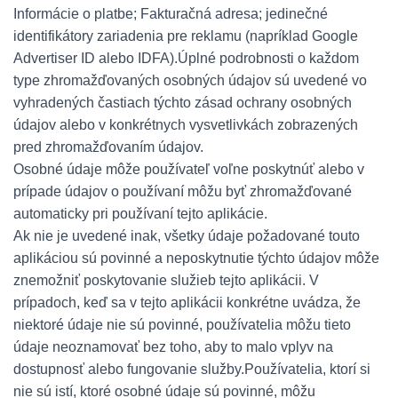
Informácie o platbe; Fakturačná adresa; jedinečné
identifikátory zariadenia pre reklamu (napríklad Google
Advertiser ID alebo IDFA).Úplné podrobnosti o každom
type zhromažďovaných osobných údajov sú uvedené vo
vyhradených častiach týchto zásad ochrany osobných
údajov alebo v konkrétnych vysvetlivkách zobrazených
pred zhromažďovaním údajov.
Osobné údaje môže používateľ voľne poskytnúť alebo v
prípade údajov o používaní môžu byť zhromažďované
automaticky pri používaní tejto aplikácie.
Ak nie je uvedené inak, všetky údaje požadované touto
aplikáciou sú povinné a neposkytnutie týchto údajov môže
znemožniť poskytovanie služieb tejto aplikácii. V
prípadoch, keď sa v tejto aplikácii konkrétne uvádza, že
niektoré údaje nie sú povinné, používatelia môžu tieto
údaje neoznamovať bez toho, aby to malo vplyv na
dostupnosť alebo fungovanie služby.Používatelia, ktorí si
nie sú istí, ktoré osobné údaje sú povinné, môžu