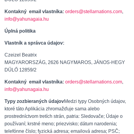
Kontakný email vlastníka:
orders@stellarnations.com
,
info@yahunagaia.hu
Úplná politika
Vlastník a správca údajov:
Czeizel Beatrix
MAGYARORSZÁG, 2626 NAGYMAROS, JÁNOS-HEGY
DŰLŐ 12859/2
Kontakný email vlastníka:
orders@stellarnations.com
,
info@yahunagaia.hu
Typy zozbieraných údajov
Medzi typy Osobných údajov,
ktoré táto Aplikácia zhromažďuje sama alebo
prostredníctvom tretích strán, patria: Sledovače; Údaje o
používaní; krstné meno; priezvisko; dátum narodenia;
telefónne číslo; fyzická adresa; emailová adresa; PSČ;