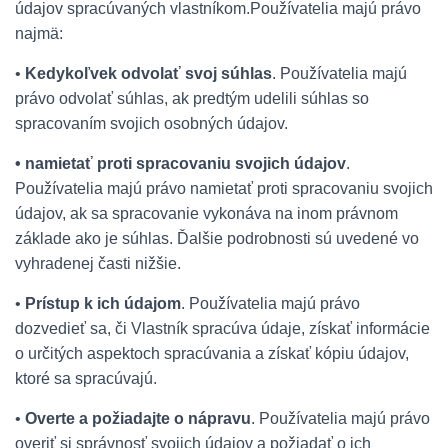
údajov spracúvaných vlastníkom.Používatelia majú právo
najmä:
•
Kedykoľvek odvolať svoj súhlas
. Používatelia majú
právo odvolať súhlas, ak predtým udelili súhlas so
spracovaním svojich osobných údajov.
• namietať proti spracovaniu svojich údajov
.
Používatelia majú právo namietať proti spracovaniu svojich
údajov, ak sa spracovanie vykonáva na inom právnom
základe ako je súhlas. Ďalšie podrobnosti sú uvedené vo
vyhradenej časti nižšie.
•
Prístup k ich údajom
. Používatelia majú právo
dozvedieť sa, či Vlastník spracúva údaje, získať informácie
o určitých aspektoch spracúvania a získať kópiu údajov,
ktoré sa spracúvajú.
•
Overte a požiadajte o nápravu
. Používatelia majú právo
overiť si správnosť svojich údajov a požiadať o ich