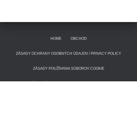
HOME
OBCHOD
ZÁSADY OCHRANY OSOBNÝCH ÚDAJOV / PRIVACY POLICY
ZÁSADY POUŽÍVANIA SÚBOROV COOKIE
POŠTOVNÉ A DODACIE LEHOTY
KONTAKT
Hestia | Developed by
ThemeIsle