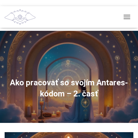
T
O
G
G
L
E
N
A
V
I
G
Ako pracovať so svojím Antares-
A
kódom – 2. časť
T
I
O
N