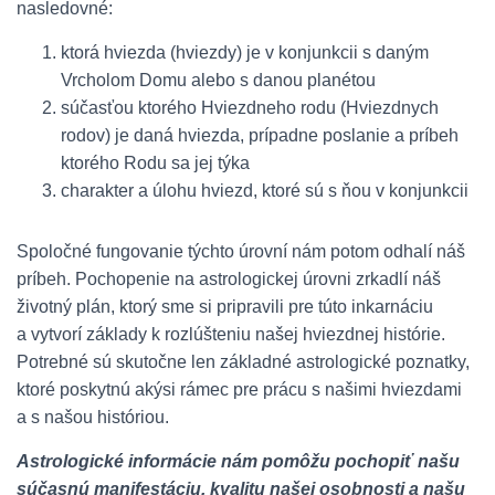
nasledovné:
ktorá hviezda (hviezdy) je v konjunkcii s daným
Vrcholom Domu alebo s danou planétou
súčasťou ktorého Hviezdneho rodu (Hviezdnych
rodov) je daná hviezda, prípadne poslanie a príbeh
ktorého Rodu sa jej týka
charakter a úlohu hviezd, ktoré sú s ňou v konjunkcii
Spoločné fungovanie týchto úrovní nám potom odhalí náš
príbeh. Pochopenie na astrologickej úrovni zrkadlí náš
životný plán, ktorý sme si pripravili pre túto inkarnáciu
a vytvorí základy k rozlúšteniu našej hviezdnej histórie.
Potrebné sú skutočne len základné astrologické poznatky,
ktoré poskytnú akýsi rámec pre prácu s našimi hviezdami
a s našou históriou.
Astrologické informácie nám pomôžu pochopiť našu
súčasnú manifestáciu, kvalitu našej osobnosti a našu