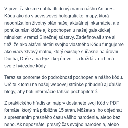
V prvej časti sme nahliadli do významu nášho Antares-
Kódu ako do viacvrstvovej holografickej mapy, ktorá
neodráža len životný plán našej aktuálnej inkarnácie, ale
ponúka nám kľúče aj k pochopeniu našej galaktickej
minulosti v rámci Slnečnej sústavy. Zadefinovali sme si
tiež, že ako aktívni aktéri svojho vlastného Kódu fungujeme
ako viacvrstvový matrix, ktorý existuje súčasne na úrovni
Ducha, Duše a na Fyzickej úrovni – a každá z nich má
svoje hviezdne kódy.
Teraz sa ponorme do podrobností pochopenia nášho kódu.
Určite k tomu na našej webovej stránke pribudnú aj ďalšie
blogy, aby boli informácie ľahšie pochopiteľné.
Z praktického hľadiska: najprv dostanete svoj Kód v PDF
formáte, ktorý má približne 15 strán. Môžete si ho objednať
s upresnením presného času vášho narodenia, alebo bez
neho. Ak nepoznáte presný čas svojho narodenia, alebo