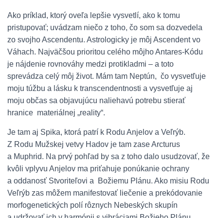
Ako príklad, ktorý oveľa lepšie vysvetlí, ako k tomu
pristupovať; uvádzam niečo z toho, čo som sa dozvedela
zo svojho Ascendentu. Astrologicky je môj Ascendent vo
Váhach. Najväčšou prioritou celého môjho Antares-Kódu
je nájdenie rovnováhy medzi protikladmi – a toto
sprevádza celý môj život. Mám tam Neptún, čo vysvetľuje
moju túžbu a lásku k transcendentnosti a vysvetľuje aj
moju občas sa objavujúcu naliehavú potrebu stierať
hranice materiálnej „reality“.
Je tam aj Spika, ktorá patrí k Rodu Anjelov a Veľrýb.
Z Rodu Mužskej vetvy Hadov je tam zase Arcturus
a Muphrid. Na prvý pohľad by sa z toho dalo usudzovať, že
kvôli vplyvu Anjelov ma priťahuje ponúkanie ochrany
a oddanosť Stvoriteľovi a Božiemu Plánu. Ako misiu Rodu
Veľrýb zas môžem manifestovať liečenie a prekódovanie
morfogenetických polí rôznych Nebeských skupín
a udržovať ich v harmónii s vibráciami Božieho Plánu.