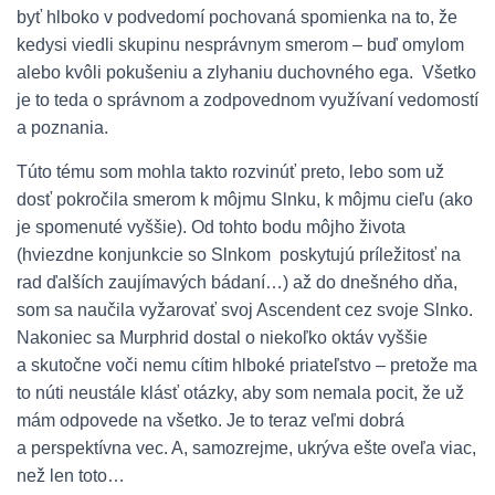
byť hlboko v podvedomí pochovaná spomienka na to, že
kedysi viedli skupinu nesprávnym smerom – buď omylom
alebo kvôli pokušeniu a zlyhaniu duchovného ega. Všetko
je to teda o správnom a zodpovednom využívaní vedomostí
a poznania.
Túto tému som mohla takto rozvinúť preto, lebo som už
dosť pokročila smerom k môjmu Slnku, k môjmu cieľu (ako
je spomenuté vyššie). Od tohto bodu môjho života
(hviezdne konjunkcie so Slnkom poskytujú príležitosť na
rad ďalších zaujímavých bádaní…) až do dnešného dňa,
som sa naučila vyžarovať svoj Ascendent cez svoje Slnko.
Nakoniec sa Murphrid dostal o niekoľko oktáv vyššie
a skutočne voči nemu cítim hlboké priateľstvo – pretože ma
to núti neustále klásť otázky, aby som nemala pocit, že už
mám odpovede na všetko. Je to teraz veľmi dobrá
a perspektívna vec. A, samozrejme, ukrýva ešte oveľa viac,
než len toto…