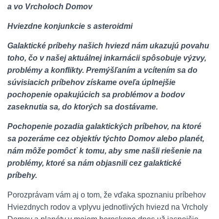
a vo Vrcholoch Domov
Hviezdne konjunkcie s asteroidmi
Galaktické príbehy našich hviezd nám ukazujú povahu
toho, čo v našej aktuálnej inkarnácii spôsobuje výzvy,
problémy a konflikty. Premýšľaním a vcítením sa do
súvisiacich príbehov získame oveľa úplnejšie
pochopenie opakujúcich sa problémov a bodov
zaseknutia sa, do ktorých sa dostávame.
Pochopenie pozadia galaktických príbehov, na ktoré
sa pozeráme cez objektív týchto Domov alebo planét,
nám môže pomôcť k tomu, aby sme našli riešenie na
problémy, ktoré sa nám objasnili cez galaktické
príbehy.
Porozprávam vám aj o tom, že vďaka spoznaniu príbehov
Hviezdnych rodov a vplyvu jednotlivých hviezd na Vrcholy