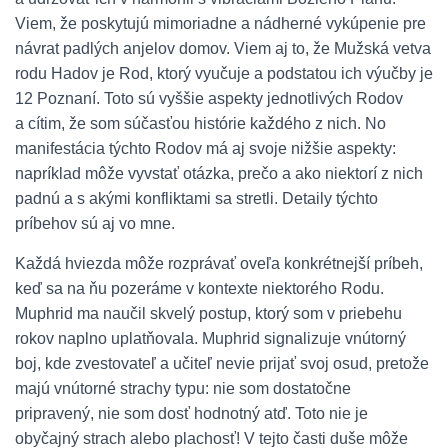
Viem, že poskytujú mimoriadne a nádherné vykúpenie pre
návrat padlých anjelov domov. Viem aj to, že Mužská vetva
rodu Hadov je Rod, ktorý vyučuje a podstatou ich výučby je
12 Poznaní. Toto sú vyššie aspekty jednotlivých Rodov
a cítim, že som súčasťou histórie každého z nich. No
manifestácia týchto Rodov má aj svoje nižšie aspekty:
napríklad môže vyvstať otázka, prečo a ako niektorí z nich
padnú a s akými konfliktami sa stretli. Detaily týchto
príbehov sú aj vo mne.
Každá hviezda môže rozprávať oveľa konkrétnejší príbeh,
keď sa na ňu pozeráme v kontexte niektorého Rodu.
Muphrid ma naučil skvelý postup, ktorý som v priebehu
rokov naplno uplatňovala. Muphrid signalizuje vnútorný
boj, kde zvestovateľ a učiteľ nevie prijať svoj osud, pretože
majú vnútorné strachy typu: nie som dostatočne
pripravený, nie som dosť hodnotný atď. Toto nie je
obyčajný strach alebo plachosť! V tejto časti duše môže