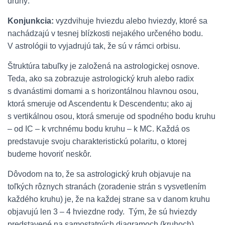
druhý.
Konjunkcia:
vyzdvihuje hviezdu alebo hviezdy, ktoré sa
nachádzajú v tesnej blízkosti nejakého určeného bodu.
V astrológii to vyjadrujú tak, že sú v rámci orbisu.
Štruktúra tabuľky je založená na astrologickej osnove.
Teda, ako sa zobrazuje astrologický kruh alebo radix
s dvanástimi domami a s horizontálnou hlavnou osou,
ktorá smeruje od Ascendentu k Descendentu; ako aj
s vertikálnou osou, ktorá smeruje od spodného bodu kruhu
– od IC – k vrchnému bodu kruhu – k MC. Každá os
predstavuje svoju charakteristickú polaritu, o ktorej
budeme hovoriť neskôr.
Dôvodom na to, že sa astrologický kruh objavuje na
toľkých rôznych stranách (zoradenie strán s vysvetlením
každého kruhu) je, že na každej strane sa v danom kruhu
objavujú len 3 – 4 hviezdne rody. Tým, že sú hviezdy
predstavené na samostatných diagramoch (kruhoch),