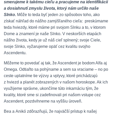
smerujeme k takému cieľu a pracujeme na identifikácii
a dosiahnutí zmyslu života, ktorý nám určilo naše
Slnko.
Môže to teda byť jeden zo spôsobov toho, ako
získať náhľad do nášho zamýšľaného cieľa: preskúmame
teda hviezdy, ktoré máme pri svojom Slnku a to, v ktorom
Dome a znamení je naše Slnko. V neskorších etapách
nášho života, kedy je už náš cieľ splnený; svoje Ciele,
svoje Slnko, vyžarujeme opäť cez kvalitu svojho
Ascendentu.
Môžeme to povedať aj tak, že Ascendent je bodom Alfa aj
Omega. Odtiaľto sa pohýname a sem sa vraciame – no po
ceste uplatníme tie výzvy a vplyvy, ktoré prichádzajú
z hviezd a planét zobrazených v našom horoskope. Ak ich
využijeme správne, ukončíme túto inkarnáciu tým, že
kvality, ktoré sme si zadefinovali pri našom vstupe cez
Ascendent, pozdvihneme na vyššiu úroveň.
Bea a Anikó zdôrazňujú, že najväčší prístup k našej