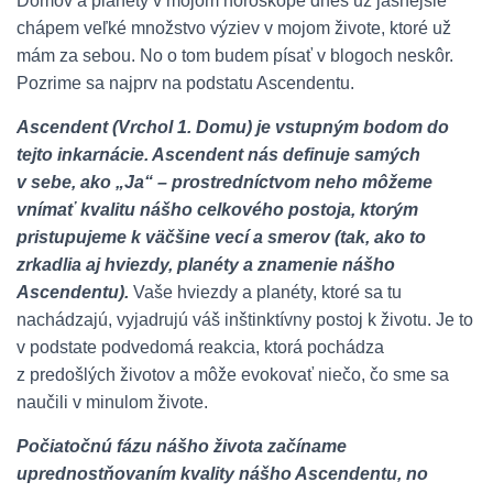
Domov a planéty v mojom horoskope dnes už jasnejšie
chápem veľké množstvo výziev v mojom živote, ktoré už
mám za sebou. No o tom budem písať v blogoch neskôr.
Pozrime sa najprv na podstatu Ascendentu.
Ascendent (Vrchol 1. Domu) je vstupným bodom do
tejto inkarnácie. Ascendent nás definuje samých
v sebe, ako „Ja“ – prostredníctvom neho môžeme
vnímať kvalitu nášho celkového postoja, ktorým
pristupujeme k väčšine vecí a smerov (tak, ako to
zrkadlia aj hviezdy, planéty a znamenie nášho
Ascendentu).
Vaše hviezdy a planéty, ktoré sa tu
nachádzajú, vyjadrujú váš inštinktívny postoj k životu. Je to
v podstate podvedomá reakcia, ktorá pochádza
z predošlých životov a môže evokovať niečo, čo sme sa
naučili v minulom živote.
Počiatočnú fázu nášho života začíname
uprednostňovaním kvality nášho Ascendentu, no