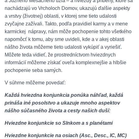
a Južného Mesačného uzla – a hviezdy a príbehy, ktoré sa
nachádzajú vo Vrcholoch Domov, ukazujú ďalšie aspekty
a vrstvy (životnej) oblasti, v ktorej sme tieto udalosti
zvyčajne zažívali. Takto, podľa pravidiel karmy a v mene
karmickej nápravy, nám môže pochopenie tohto všetkého
napomôcť k tomu, aby sme uvideli, kde a v akej oblasti
nášho života môžeme tieto udalosti vykúpiť a vyriešiť.
Môžete teda vidieť, že prostredníctvom hviezdnych
informácií môžeme získať oveľa komplexnejšie a hlbšie
pochopenie seba samých.
V súhrne môžeme povedať:
Každá hviezdna konjunkcia ponúka náhľad, každá
prináša iné posolstvo a ukazuje mnoho aspektov
nášho súčasného života a cesty našich duší:
Hviezdne konjunkcie so Slnkom a s planétami
Hviezdne konjunkcie na osiach (Asc., Desc., IC, MC)