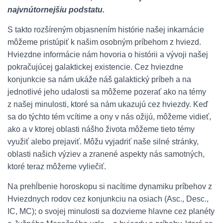
najvnútornejšiu podstatu.
S takto rozšíreným objasnením histórie našej inkarnácie
môžeme pristúpiť k našim osobným príbehom z hviezd.
Hviezdne informácie nám hovoria o histórii a vývoji našej
pokračujúcej galaktickej existencie. Cez hviezdne
konjunkcie sa nám ukáže náš galaktický príbeh a na
jednotlivé jeho udalosti sa môžeme pozerať ako na témy
z našej minulosti, ktoré sa nám ukazujú cez hviezdy. Keď
sa do týchto tém vcítime a ony v nás ožijú, môžeme vidieť,
ako a v ktorej oblasti nášho života môžeme tieto témy
využiť alebo prejaviť. Môžu vyjadriť naše silné stránky,
oblasti našich výziev a zranené aspekty nás samotných,
ktoré teraz môžeme vyliečiť.
Na prehĺbenie horoskopu si nacítime dynamiku príbehov z
Hviezdnych rodov cez konjunkciu na osiach (Asc., Desc.,
IC, MC); o svojej minulosti sa dozvieme hlavne cez planéty