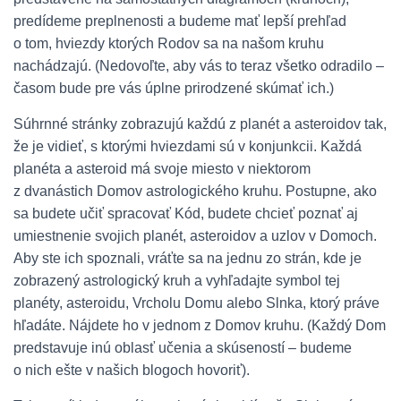
predídeme preplnenosti a budeme mať lepší prehľad
o tom, hviezdy ktorých Rodov sa na našom kruhu
nachádzajú. (Nedovoľte, aby vás to teraz všetko odradilo –
časom bude pre vás úplne prirodzené skúmať ich.)
Súhrnné stránky zobrazujú každú z planét a asteroidov tak,
že je vidieť, s ktorými hviezdami sú v konjunkcii. Každá
planéta a asteroid má svoje miesto v niektorom
z dvanástich Domov astrologického kruhu. Postupne, ako
sa budete učiť spracovať Kód, budete chcieť poznať aj
umiestnenie svojich planét, asteroidov a uzlov v Domoch.
Aby ste ich spoznali, vráťte sa na jednu zo strán, kde je
zobrazený astrologický kruh a vyhľadajte symbol tej
planéty, asteroidu, Vrcholu Domu alebo Slnka, ktorý práve
hľadáte. Nájdete ho v jednom z Domov kruhu. (Každý Dom
predstavuje inú oblasť učenia a skúseností – budeme
o nich ešte v našich blogoch hovoriť).