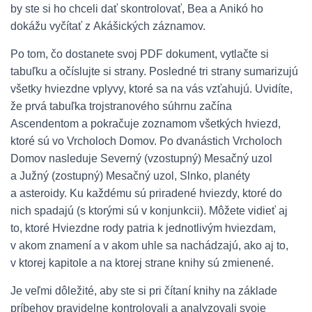
by ste si ho chceli dať skontrolovať, Bea a Anikó ho
dokážu vyčítať z Akášických záznamov.
Po tom, čo dostanete svoj PDF dokument, vytlačte si
tabuľku a očíslujte si strany. Posledné tri strany sumarizujú
všetky hviezdne vplyvy, ktoré sa na vás vzťahujú. Uvidíte,
že prvá tabuľka trojstranového súhrnu začína
Ascendentom a pokračuje zoznamom všetkých hviezd,
ktoré sú vo Vrcholoch Domov. Po dvanástich Vrcholoch
Domov nasleduje Severný (vzostupný) Mesačný uzol
a Južný (zostupný) Mesačný uzol, Slnko, planéty
a asteroidy. Ku každému sú priradené hviezdy, ktoré do
nich spadajú (s ktorými sú v konjunkcii). Môžete vidieť aj
to, ktoré Hviezdne rody patria k jednotlivým hviezdam,
v akom znamení a v akom uhle sa nachádzajú, ako aj to,
v ktorej kapitole a na ktorej strane knihy sú zmienené.
Je veľmi dôležité, aby ste si pri čítaní knihy na základe
príbehov pravidelne kontrolovali a analyzovali svoje