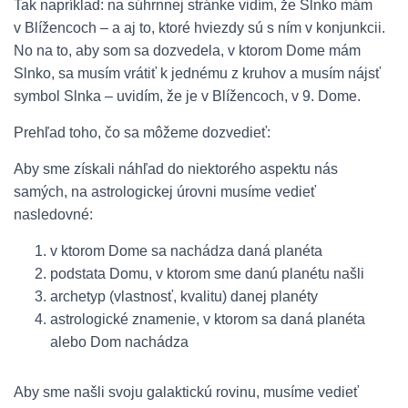
Tak napríklad: na súhrnnej stránke vidím, že Slnko mám
v Blížencoch – a aj to, ktoré hviezdy sú s ním v konjunkcii.
No na to, aby som sa dozvedela, v ktorom Dome mám
Slnko, sa musím vrátiť k jednému z kruhov a musím nájsť
symbol Slnka – uvidím, že je v Blížencoch, v 9. Dome.
Prehľad toho, čo sa môžeme dozvedieť:
Aby sme získali náhľad do niektorého aspektu nás
samých, na astrologickej úrovni musíme vedieť
nasledovné:
v ktorom Dome sa nachádza daná planéta
podstata Domu, v ktorom sme danú planétu našli
archetyp (vlastnosť, kvalitu) danej planéty
astrologické znamenie, v ktorom sa daná planéta
alebo Dom nachádza
Aby sme našli svoju galaktickú rovinu, musíme vedieť