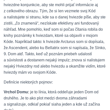
hviezdne konjunkcie, aby ste mohli prijať informácie aj
z celkového obrazu. Tým, že si len vezmete svoj Kód
a nalistujete si stranu, kde sa o danej hviezde píše, aby ste
zistili, „čo znamená“, nezískate efektívny ani fundovaný
náhľad. Mne pomohlo, keď som si počas čítania robila do
knihy poznámky k hviezdam, ktoré sa objavili v mojom
Kóde. Napríklad takto: k hviezde Arcturus som si dopísala,
že Ascendent, alebo ku Bellatrix som si napísala, že Slnko,
9. Dom atď. Takto, keď už poznám priebeh udalostí
a súvislosti a dostanem nejaký impulz; znova si nalistujem
nejaký Hviezdny rod alebo hviezdu a okamžite vidím, ktoré
hviezdy mám vo svojom Kóde.
Definície niektorých pojmov:
Vrchol Domu:
je to línia, ktorá oddeľuje jeden Dom od
druhého. Je to ako plot medzi dvoma záhradami
a signalizuje, odkiaľ pokiaľ siaha jeden a kde už začína