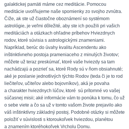
galaktickej pamäti máme cez meditácie. Pomocou
meditácie uvoľňujeme naše spomienky zo svojho zvnútra.
Čiže, ak ste už čiastočne oboznámení so systémom
astrológie, je veľmi dôležité, aby ste ich použili pri vašich
meditáciách a otázkach ohľadne príbehov Hviezdnych
rodov, ktoré súvisia s astrologickými znameniami.
Napríklad, berúc do úvahy kvalitu Ascendentu ako
inštinktívneho postoja prameniaceho z minulých životov;
môžete už teraz preskúmať, ktoré vaše hviezdy sa tam
nachádzajú a pozrieť sa, ktoré Rody sú v ňom obsiahnuté;
aké je poslanie jednotlivých týchto Rodov (teda či je to rod
liečiteľov, učiteľov alebo bojovníkov), aká je povaha
a charakter hviezdnych lúčov, ktoré sú prítomné vo vašej
súčasnej misii; aké informácie vám to ponúka k tomu, čo už
o sebe viete a čo sa už v tomto vašom živote prejavilo ako
váš inštinktívny základný postoj. Podobné otázky si môžete
položiť v súvislosti s ktoroukoľvek hviezdou, planétou
a znamením ktoréhokoľvek Vrcholu Domu.