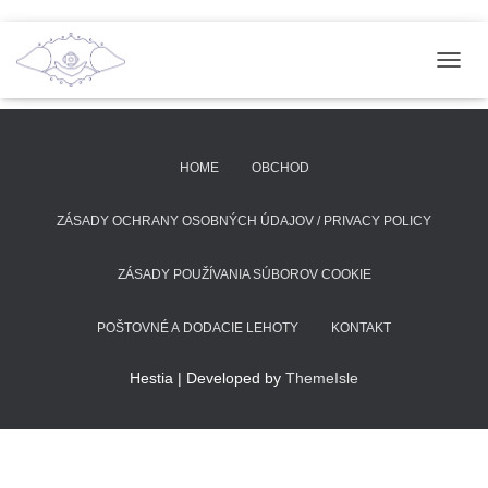
T
O
G
G
L
HOME
OBCHOD
E
N
A
ZÁSADY OCHRANY OSOBNÝCH ÚDAJOV / PRIVACY POLICY
V
I
ZÁSADY POUŽÍVANIA SÚBOROV COOKIE
G
A
T
POŠTOVNÉ A DODACIE LEHOTY
KONTAKT
I
O
Hestia | Developed by
ThemeIsle
N