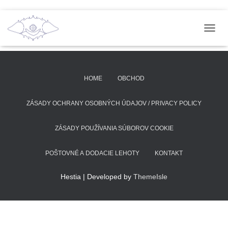
T
O
G
G
L
HOME
OBCHOD
E
N
A
ZÁSADY OCHRANY OSOBNÝCH ÚDAJOV / PRIVACY POLICY
V
I
ZÁSADY POUŽÍVANIA SÚBOROV COOKIE
G
A
T
POŠTOVNÉ A DODACIE LEHOTY
KONTAKT
I
O
Hestia | Developed by
ThemeIsle
N