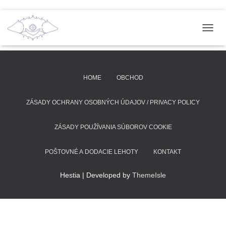
T
O
G
G
L
HOME
OBCHOD
E
N
A
ZÁSADY OCHRANY OSOBNÝCH ÚDAJOV / PRIVACY POLICY
V
I
ZÁSADY POUŽÍVANIA SÚBOROV COOKIE
G
A
T
POŠTOVNÉ A DODACIE LEHOTY
KONTAKT
I
O
Hestia | Developed by
ThemeIsle
N