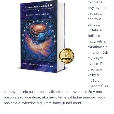
okrídlené
levy, bytosti
pegasov,
delfíny a
veľryby,
učitelia a
liečitelia –
hady, víly a
škriatkovia a
mnoho iných
mýtických
bytostí. Po
prečítaní
knihy si
môžete
uvedomiť, že
tieto bytosti nie sú len postavičkami z rozprávok, ale že v nás
pôsobia ako lúče duše, ako neviditeľné základné princípy, kódy
poslania a hviezdne sily, ktoré formujú náš osud.