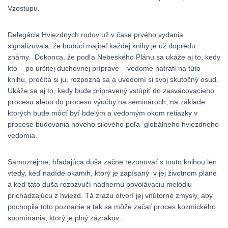
Vzostupu.
Delegácia Hviezdnych rodov už v čase prvého vydania
signalizovala, že budúci majiteľ každej knihy je už dopredu
známy. Dokonca, že podľa Nebeského Plánu sa ukáže aj to, kedy
kto – po určitej duchovnej príprave – vedome natrafí na túto
knihu, prečíta si ju, rozpozná sa a uvedomí si svoj skutočný osud.
Ukáže sa aj to, kedy bude pripravený vstúpiť do zasväcovacieho
procesu alebo do procesu výučby na seminároch, na základe
ktorých bude môcť byť bdelým a vedomým okom retiazky v
procese budovania nového silového poľa globálneho hviezdneho
vedomia.
Samozrejme, hľadajúca duša začne rezonovať s touto knihou len
vtedy, keď nadíde okamih, ktorý je zapísaný v jej životnom pláne
a keď táto duša rozozvučí nádhernú povolávaciu melódiu
prichádzajúcu z hviezd. Tá zrazu otvorí jej vnútorné zmysly, aby
pochopila toto poznanie a tak sa môže začať proces kozmického
spomínania, ktorý je plný zázrakov…