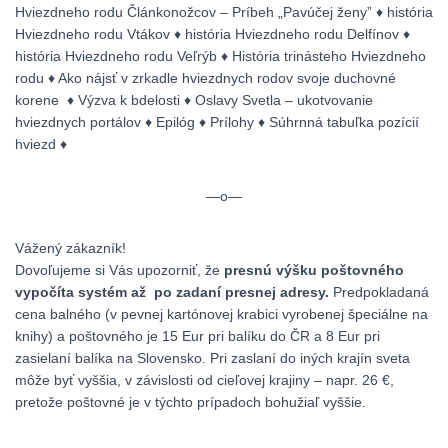
Hviezdneho rodu Článkonožcov – Príbeh „Pavúčej ženy” ♦ história
Hviezdneho rodu Vtákov ♦ história Hviezdneho rodu Delfínov ♦
história Hviezdneho rodu Veľrýb ♦ História trinásteho Hviezdneho
rodu ♦ Ako nájsť v zrkadle hviezdnych rodov svoje duchovné
korene ♦ Výzva k bdelosti ♦ Oslavy Svetla – ukotvovanie
hviezdnych portálov ♦ Epilóg ♦ Prílohy ♦ Súhrnná tabuľka pozícií
hviezd ♦
—o—
Vážený zákazník!
Dovoľujeme si Vás upozorniť, že
presnú výšku poštovného
vypočíta systém až po zadaní presnej adresy.
Predpokladaná
cena balného (v pevnej kartónovej krabici vyrobenej špeciálne na
knihy) a poštovného je 15 Eur pri balíku do ČR a 8 Eur pri
zasielaní balíka na Slovensko. Pri zaslaní do iných krajín sveta
môže byť vyššia, v závislosti od cieľovej krajiny – napr. 26 €,
pretože poštovné je v týchto prípadoch bohužiaľ vyššie.