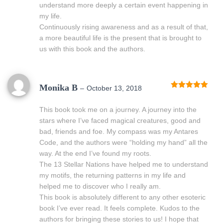
understand more deeply a certain event happening in
my life.
Continuously rising awareness and as a result of that,
a more beautiful life is the present that is brought to
us with this book and the authors.
Monika B
–
October 13, 2018
Rated
5
out
of 5
This book took me on a journey. A journey into the
stars where I’ve faced magical creatures, good and
bad, friends and foe. My compass was my Antares
Code, and the authors were “holding my hand” all the
way. At the end I’ve found my roots.
The 13 Stellar Nations have helped me to understand
my motifs, the returning patterns in my life and
helped me to discover who I really am.
This book is absolutely different to any other esoteric
book I’ve ever read. It feels complete. Kudos to the
authors for bringing these stories to us! I hope that