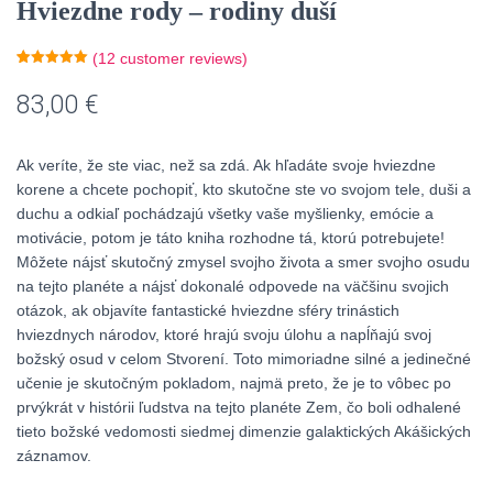
Hviezdne rody – rodiny duší
(
12
customer reviews)
Rated
5
5.00
out of 5
83,00
€
based on
customer
ratings
Ak veríte, že ste viac, než sa zdá. Ak hľadáte svoje hviezdne
korene a chcete pochopiť, kto skutočne ste vo svojom tele, duši a
duchu a odkiaľ pochádzajú všetky vaše myšlienky, emócie a
motivácie, potom je táto kniha rozhodne tá, ktorú potrebujete!
Môžete nájsť skutočný zmysel svojho života a smer svojho osudu
na tejto planéte a nájsť dokonalé odpovede na väčšinu svojich
otázok, ak objavíte fantastické hviezdne sféry trinástich
hviezdnych národov, ktoré hrajú svoju úlohu a napĺňajú svoj
božský osud v celom Stvorení. Toto mimoriadne silné a jedinečné
učenie je skutočným pokladom, najmä preto, že je to vôbec po
prvýkrát v histórii ľudstva na tejto planéte Zem, čo boli odhalené
tieto božské vedomosti siedmej dimenzie galaktických Akášických
záznamov.