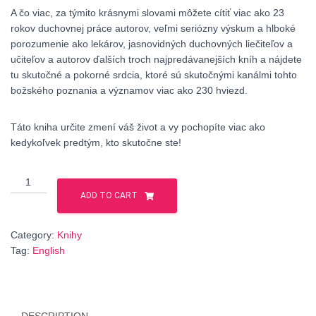
A čo viac, za týmito krásnymi slovami môžete cítiť viac ako 23
rokov duchovnej práce autorov, veľmi seriózny výskum a hlboké
porozumenie ako lekárov, jasnovidných duchovných liečiteľov a
učiteľov a autorov ďalších troch najpredávanejších kníh a nájdete
tu skutočné a pokorné srdcia, ktoré sú skutočnými kanálmi tohto
božského poznania a významov viac ako 230 hviezd.
Táto kniha určite zmení váš život a vy pochopíte viac ako
kedykoľvek predtým, kto skutočne ste!
Hviezdne
rody
ADD TO CART
–
rodiny
Category:
Knihy
duší
Tag:
English
quantity