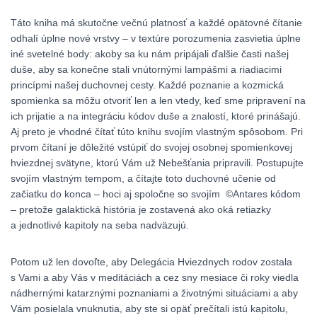
Táto kniha má skutočne večnú platnosť a každé opätovné čítanie
odhalí úplne nové vrstvy – v textúre porozumenia zasvietia úplne
iné svetelné body: akoby sa ku nám pripájali ďalšie časti našej
duše, aby sa konečne stali vnútornými lampášmi a riadiacimi
princípmi našej duchovnej cesty. Každé poznanie a kozmická
spomienka sa môžu otvoriť len a len vtedy, keď sme pripravení na
ich prijatie a na integráciu kódov duše a znalostí, ktoré prinášajú.
Aj preto je vhodné čítať túto knihu svojím vlastným spôsobom. Pri
prvom čítaní je dôležité vstúpiť do svojej osobnej spomienkovej
hviezdnej svätyne, ktorú Vám už Nebešťania pripravili. Postupujte
svojím vlastným tempom, a čítajte toto duchovné učenie od
začiatku do konca – hoci aj spoločne so svojím ©Antares kódom
– pretože galaktická história je zostavená ako oká retiazky
a jednotlivé kapitoly na seba nadväzujú.
Potom už len dovoľte, aby Delegácia Hviezdnych rodov zostala
s Vami a aby Vás v meditáciách a cez sny mesiace či roky viedla
nádhernými katarznými poznaniami a životnými situáciami a aby
Vám posielala vnuknutia, aby ste si opäť prečítali istú kapitolu,