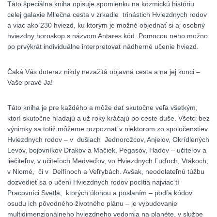
Táto špeciálna kniha opisuje spomienku na kozmickú históriu
celej galaxie Mliečna cesta v zrkadle trinástich Hviezdnych rodov
a viac ako 230 hviezd, ku ktorým je možné objednať si aj osobný
hviezdny horoskop s názvom Antares kód. Pomocou neho možno
po prvýkrát individuálne interpretovať nádherné učenie hviezd.
Čaká Vás doteraz nikdy nezažitá objavná cesta a na jej konci –
Vaše pravé Ja!
Táto kniha je pre každého a môže dať skutočne veľa všetkým,
ktorí skutočne hľadajú a už roky kráčajú po ceste duše. Všetci bez
výnimky sa totiž môžeme rozpoznať v niektorom zo spoločenstiev
Hviezdnych rodov – v dušiach Jednorožcov, Anjelov, Okrídlených
Levov, bojovníkov Drakov a Mačiek, Pegasov, Hadov – učiteľov a
liečiteľov, v učiteľoch Medveďov, vo Hviezdnych Ľuďoch, Vtákoch,
v Niomé, či v Delfínoch a Veľrybách. Avšak, neodolateľnú túžbu
dozvedieť sa o učení Hviezdnych rodov pocítia najviac tí
Pracovníci Svetla, ktorých úlohou a poslaním – podľa kódov
osudu ich pôvodného životného plánu – je vybudovanie
multidimenzionálneho hviezdneho vedomia na planéte, v službe