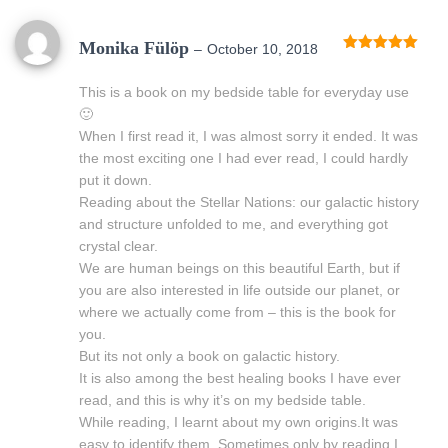
Monika Fülöp
–
October 10, 2018
Rated
5
out
of 5
This is a book on my bedside table for everyday use
🙂
When I first read it, I was almost sorry it ended. It was
the most exciting one I had ever read, I could hardly
put it down.
Reading about the Stellar Nations: our galactic history
and structure unfolded to me, and everything got
crystal clear.
We are human beings on this beautiful Earth, but if
you are also interested in life outside our planet, or
where we actually come from – this is the book for
you.
But its not only a book on galactic history.
It is also among the best healing books I have ever
read, and this is why it’s on my bedside table.
While reading, I learnt about my own origins.It was
easy to identify them. Sometimes only by reading I