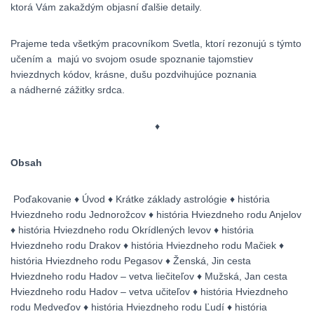
ktorá Vám zakaždým objasní ďalšie detaily.
Prajeme teda všetkým pracovníkom Svetla, ktorí rezonujú s týmto
učením a majú vo svojom osude spoznanie tajomstiev
hviezdnych kódov, krásne, dušu pozdvihujúce poznania
a nádherné zážitky srdca.
♦
Obsah
Poďakovanie ♦ Úvod ♦ Krátke základy astrológie ♦ história
Hviezdneho rodu Jednorožcov ♦ história Hviezdneho rodu Anjelov
♦ história Hviezdneho rodu Okrídlených levov ♦ história
Hviezdneho rodu Drakov ♦ história Hviezdneho rodu Mačiek ♦
história Hviezdneho rodu Pegasov ♦ Ženská, Jin cesta
Hviezdneho rodu Hadov – vetva liečiteľov ♦ Mužská, Jan cesta
Hviezdneho rodu Hadov – vetva učiteľov ♦ história Hviezdneho
rodu Medveďov ♦ história Hviezdneho rodu Ľudí ♦ história