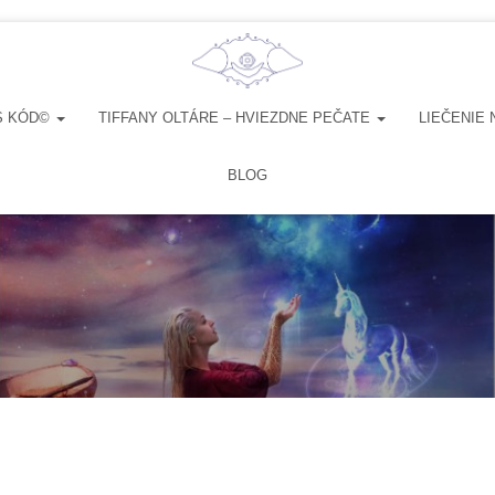
S KÓD©
TIFFANY OLTÁRE – HVIEZDNE PEČATE
LIEČENIE 
BLOG