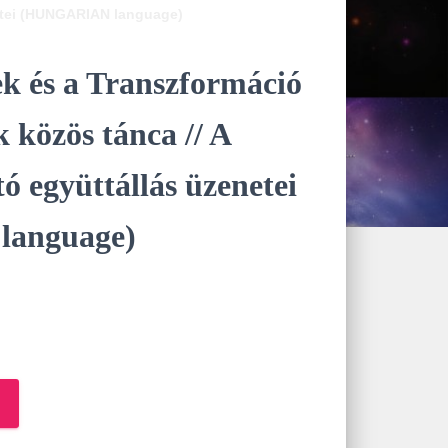
netei (HUNGARIAN language)
 és a Transzformáció
közös tánca // A
ó együttállás üzenetei
anguage)