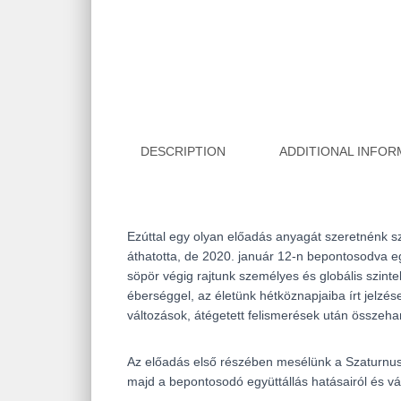
DESCRIPTION
ADDITIONAL INFOR
Ezúttal egy olyan előadás anyagát szeretnénk sz
áthatotta, de 2020. január 12-n bepontosodva eg
söpör végig rajtunk személyes és globális szinte
éberséggel, az életünk hétköznapjaiba írt jelz
változások, átégetett felismerések után összeha
Az előadás első részében mesélünk a Szaturnusz é
majd a bepontosodó együttállás hatásairól és vár