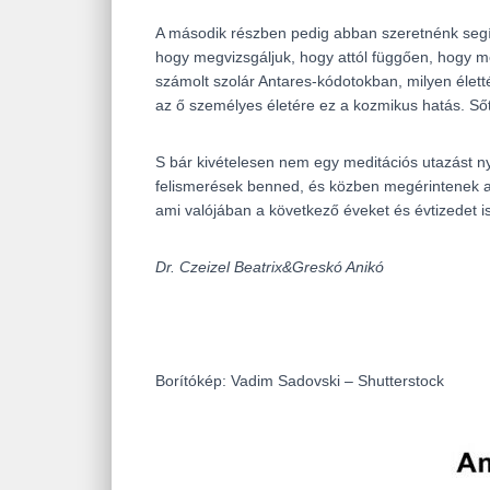
A második részben pedig abban szeretnénk segít
hogy megvizsgáljuk, hogy attól függően, hogy m
számolt szolár Antares-kódotokban, milyen élet
az ő személyes életére ez a kozmikus hatás. Sőt 
S bár kivételesen nem egy meditációs utazást 
felismerések benned, és közben megérintenek az
ami valójában a következő éveket és évtizedet i
Dr. Czeizel Beatrix&Greskó Anikó
Borítókép: Vadim Sadovski – Shutterstock