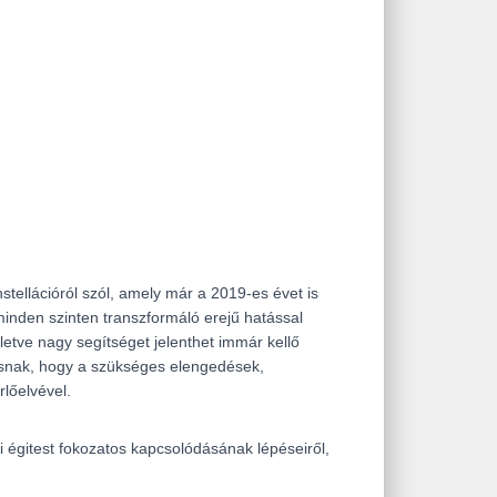
tellációról szól, amely már a 2019-es évet is
minden szinten transzformáló erejű hatással
letve nagy segítséget jelenthet immár kellő
ásnak, hogy a szükséges elengedések,
rlőelvével.
i égitest fokozatos kapcsolódásának lépéseiről,