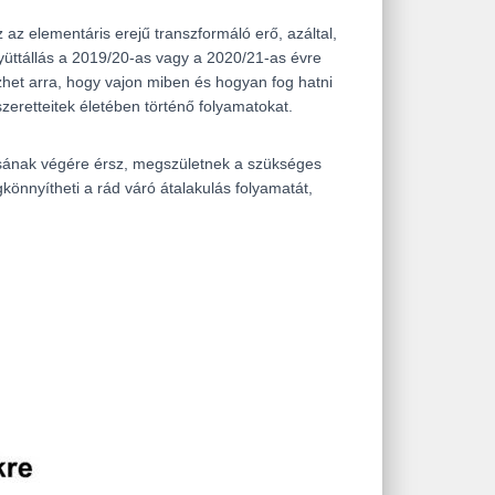
z elementáris erejű transzformáló erő, azáltal,
yüttállás a 2019/20-as vagy a 2020/21-as évre
het arra, hogy vajon miben és hogyan fog hatni
zeretteitek életében történő folyamatokat.
ásának végére érsz, megszületnek a szükséges
önnyítheti a rád váró átalakulás folyamatát,