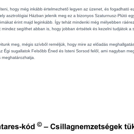
eni, hogy még inkább értelmezhető legyen az üzenet, és fogadható ez a
ely asztrológiai Házban jelenik meg ez a bizonyos Szaturnusz-Plútó eg
témákat érint majd leginkább. Így tehát mindenki még mélyebben ráérez
mindez segíthet abban is, hogy jobban értsétek és kezelni tudjátok a s
nyitunk meg, mégis szívből reméljük, hogy mire az előadás meghallgat
 Égi sugallatok Felsőbb Éned és Isteni Sorsod felől, ami nagyban megk
s meghatározhatja.