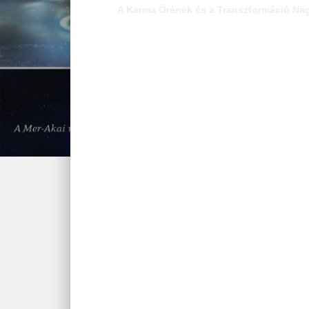
A Karma Őrének és a Transzformáció Nag