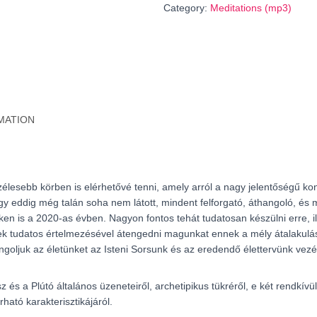
Category:
Meditations (mp3)
a
Transzformáció
Nagymesterének
közös
tánca
//
A
MATION
Szaturnusz-
Plútó
együttállás
üzenetei
(HUNGARIAN
élesebb körben is elérhetővé tenni, amely arról a nagy jelentőségű kons
language)
y eddig még talán soha nem látott, mindent felforgató, áthangoló, és 
quantity
ken is a 2020-as évben. Nagyon fontos tehát tudatosan készülni erre, il
ések tudatos értelmezésével átengedni magunkat ennek a mély átalakul
ngoljuk az életünket az Isteni Sorsunk és az eredendő élettervünk vezé
s a Plútó általános üzeneteiről, archetipikus tükréről, e két rendkívül
ható karakterisztikájáról.