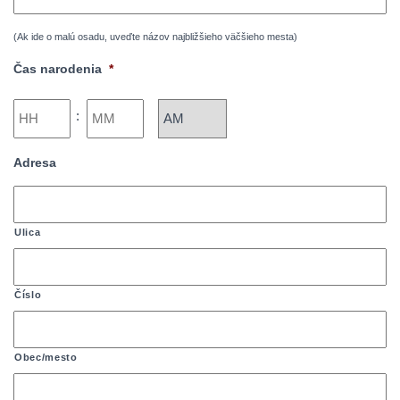
slash
DD
(Ak ide o malú osadu, uveďte názov najbližšieho väčšieho mesta)
Čas narodenia
*
Hours
Minutes
:
AM/PM
Adresa
Ulica
Číslo
Obec/mesto