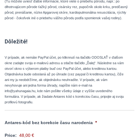
(Tu môžete uviesť ďalšie informácie, ktoré viete o priebehu pôrodu, napr.: po
dlhotrvajúcom pôrode ťažký pôrod, cisársky rez, pupočník okolo krku, predčasný
pôrod, prenášanie, nízke Apgarovej skóre, kardiopulmonálna resuscitácia, rýchly
pôrod - čokoľvek iné o priebehu vášho pôrodu podľa spomienok vašej rodiny).
Dôležité!
V prípade, ak nemáte PayPal účet, po kliknnutí na tlačidlo ODOSLAŤ v ďalšom
okne zadajte svoju e-mailovú adresu a stlačte tlačidlo „Ďalej“. Následne sa vám
otvorí okno s výberom platby buď cez PayPal účet, alebo kreditnou kartou.
Objednávka bude odoslaná až po úhrade (cez paypal či kreditnou kartou), čiže
ani my ju neobdržíme, ak objednávku neuhradíte. V prípade, ak vám
nevyhovuje ani jedna forma úhrady, napíšte nám e-mail na
info@yahunagaia.hu
, kde nám pošlite všetky údaje z vyššie uvedeného
formulára. V prípade, ak žiadate Antares kód s korekciou času, pripojte aj svoju
profilovú fotografiu.
Antares-kód bez korekcie času narodenia
*
Price: