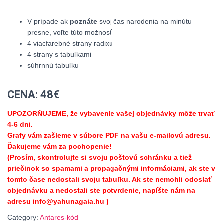
V prípade ak
poznáte
svoj čas narodenia na minútu
presne, voľte túto možnosť
4 viacfarebné strany radixu
4 strany s tabuľkami
súhrnnú tabuľku
CENA: 48€
UPOZORŇUJEME, že vybavenie vašej objednávky môže trvať
4-6 dni.
Grafy vám zašleme v súbore PDF na vašu e-mailovú adresu.
Ďakujeme vám za pochopenie!
(Prosím, skontrolujte si svoju poštovú schránku a tiež
priečinok so spamami a propagačnými informáciami, ak ste v
tomto čase nedostali svoju tabuľku. Ak ste nemohli odoslať
objednávku a nedostali ste potvrdenie, napíšte nám na
adresu
info@yahunagaia.hu
)
Category:
Antares-kód