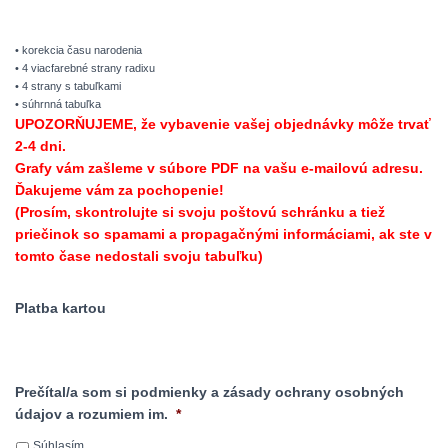
• korekcia času narodenia
• 4 viacfarebné strany radixu
• 4 strany s tabuľkami
• súhrnná tabuľka
UPOZORŇUJEME, že vybavenie vašej objednávky môže trvať
2-4 dni.
Grafy vám zašleme v súbore PDF na vašu e-mailovú adresu.
Ďakujeme vám za pochopenie!
(Prosím, skontrolujte si svoju poštovú schránku a tiež
priečinok so spamami a propagačnými informáciami, ak ste v
tomto čase nedostali svoju tabuľku)
Platba kartou
Prečítal/a som si podmienky a zásady ochrany osobných
údajov a rozumiem im.
*
Súhlasím