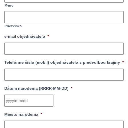
Meno
Priezvisko
e-mail objednávateľa
*
Telefónne číslo (mobil) objednávateľa s predvoľbou krajiny
*
Dátum narodenia (RRRR-MM-DD)
*
YYYY
Miesto narodenia
*
slash
MM