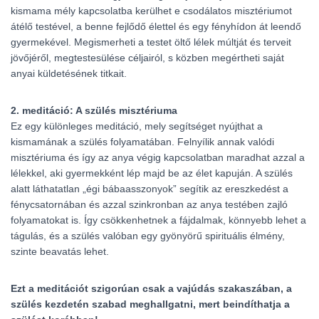
kismama mély kapcsolatba kerülhet e csodálatos misztériumot
átélő testével, a benne fejlődő élettel és egy fényhídon át leendő
gyermekével. Megismerheti a testet öltő lélek múltját és terveit
jövőjéről, megtestesülése céljairól, s közben megértheti saját
anyai küldetésének titkait.
2. meditáció: A szülés misztériuma
Ez egy különleges meditáció, mely segítséget nyújthat a
kismamának a szülés folyamatában. Felnyílik annak valódi
misztériuma és így az anya végig kapcsolatban maradhat azzal a
lélekkel, aki gyermekként lép majd be az élet kapuján. A szülés
alatt láthatatlan „égi bábaasszonyok” segítik az ereszkedést a
fénycsatornában és azzal szinkronban az anya testében zajló
folyamatokat is. Így csökkenhetnek a fájdalmak, könnyebb lehet a
tágulás, és a szülés valóban egy gyönyörű spirituális élmény,
szinte beavatás lehet.
Ezt a meditációt szigorúan csak a vajúdás szakaszában, a
szülés kezdetén szabad meghallgatni, mert beindíthatja a