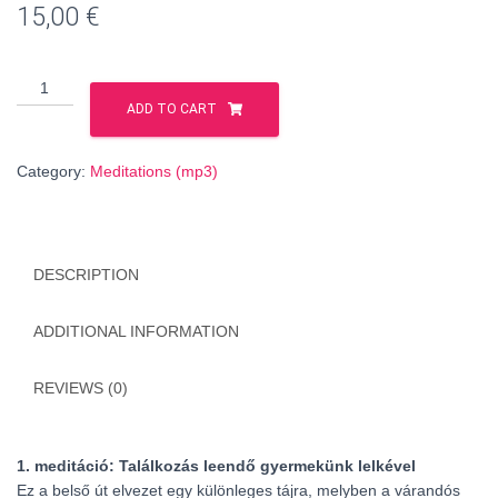
15,00
€
Találkozás
a
ADD TO CART
gyermekkel
/
Category:
Meditations (mp3)
A
szülés
misztériuma
(HUNGARIAN
DESCRIPTION
language)
quantity
ADDITIONAL INFORMATION
REVIEWS (0)
1. meditáció: Találkozás leendő gyermekünk lelkével
Ez a belső út elvezet egy különleges tájra, melyben a várandós