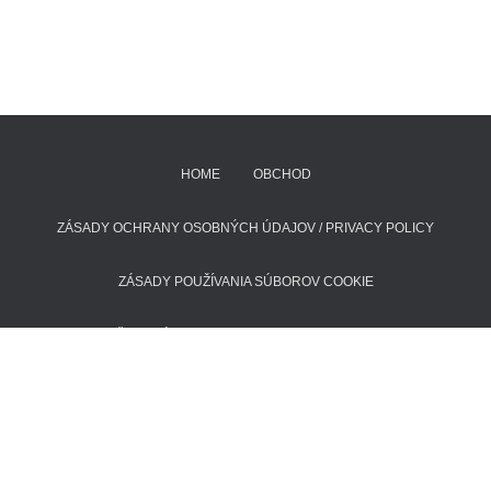
HOME
OBCHOD
ZÁSADY OCHRANY OSOBNÝCH ÚDAJOV / PRIVACY POLICY
ZÁSADY POUŽÍVANIA SÚBOROV COOKIE
POŠTOVNÉ A DODACIE LEHOTY
KONTAKT
Hestia | Developed by
ThemeIsle