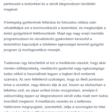
párbeszéd a testünkkel és a sérült idegrendszeri területtel
magával.
A betegség gyökerének feltárása és fokozatos oldása után
rehabilitáljuk ezt a kommunikációt a testünkkel, és megkezdjük a
belső gyógyítóerő felébresztését. Majd egy nagy erejű mentális
programozáson és vizualizációs gyakorlaton keresztül a
testünkhöz kapcsoljuk a tökéletes egészséget teremtő gyógyító
program új morfogenetikus mezejét.
Tudatosan úgy készítettük el ezt a meditációs utazást, hogy akár
minden előképzettség, meditációs gyakorlat vagy egészségügyi
tudás nélkül is használható legyen a bajban lévő emberek
számára. Az sem feltétlenül szükséges, hogy az illető pontosan
értse a vezetést, vagy éberen élje át azt, hiszen az elsősorban a
lelkéhez szól, és olyan erőket kíván mozgósítani, amelyet ő
valószínűleg éppen az idegrendszere sérült volta miatt nem tudna
önerőből megtenni. A meditációs vezetés és a kellemes
háttérzene megnyugtató, szeretetteli, oldja a szorongást és hitet