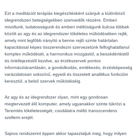
quantity
Ezt a meditációt terápiás kiegészítésként szánjuk a különböző
idegrendszeri betegségekben szenvedők részére. Emberi
mivoltunk, tudatosságunk és emberi méltóságunk kulcsa többek
között az agy és az idegrendszer tökéletes működésében rejlik,
amely mint legfőbb irányító a benne rejlő szinte határtalan
kapacitással képes összerendezni szervezetünk felfoghatatlanul
komplex működését, a harmonikus mozgástól, a beszédértéstől
és önkifejezéstől kezdve, az érzékszervek pontos
információáramlásán, a gondolkodás, emlékezés, érzésképesség
varázslatosan sokszínű, egyedi és összetett analitikus funkcióin
keresztül, a belső szervek működéséig.
Az agy és az idegrendszer olyan, mint egy gondosan
megtervezett élő komputer, amely ugyanakkor szinte tükrözi a
Teremtés tökéletességét, csodálatra méltó transzcendens
szellemi erejét.
Sajnos rendszerint éppen akkor tapasztaljuk meg, hogy milyen