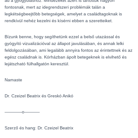
ad a gyógyuláshoz. Mindezeket azért is tartottuk nagyon
fontosnak, mert az idegrendszeri problémák talán a
legkétségbeejtőbb betegségek, amelyet a családtagoknak is
rendkívül nehéz kezelni és kísérni ebben a szeretteiket.
Bízunk benne, hogy segíthetünk ezzel a belső utazással és
gyógyító vizualizációval az állapot javulásában, és annak lelki
feldolgozásában, ami legalább annyira fontos az érintettnek és az
egész családnak is. Kórházban ápolt betegeknek is elvihető és
lejátszható fülhallgatón keresztül.
Namaste
Dr. Czeizel Beatrix és Greskó Anikó
————o———–
Szerző és hang: Dr. Czeizel Beatrix