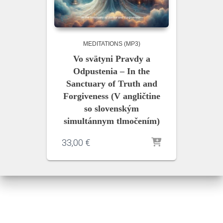
MEDITATIONS (MP3)
Vo svätyni Pravdy a
Odpustenia – In the
Sanctuary of Truth and
Forgiveness (V angličtine
so slovenským
simultánnym tlmočením)
33,00
€