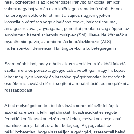
nélkülözhetetlen is az idegrendszer irányító funkciója, amikor
valami nagy baj van és ez a különleges remekmű sérül. Ennek
háttere igen sokféle lehet, mint a sajnos nagyon gyakori
klasszikus vérzéses vagy elhalásos stroke, baleseti trauma,
anyagcserezavar, agydaganat, genetikai probléma vagy éppen az
autoimmun hátterű sclerosis multiplex (SM), illetve ide köthetők a
myasthenia gravis, az amiotrófiás laterálszklerózis (ALS),
Parkinson-kór, demencia, Huntington-kór stb. betegségei is.
Szeretnénk hinni, hogy a holisztikus szemlélet, a lélekből fakadó
szellemi erő és persze a gyógyulásba vetett igen nagy hit képes
lehet még ilyen komoly és látszólag gyógyíthatatlan betegségek
esetében is javulást elérni, segíteni a rehabilitációt és megelőzni a
rosszabbodást.
A test mélységeiben tett belső utazás során először feltárjuk
azokat az érzelmi, lelki fájdalmakat, frusztrációkat és régóta
fennálló konfliktusokat, elzárt emlékeket, melyeknek sejtszintű
manifesztációja lehet az adott betegség. A gyógyuláshoz
nélkülözhetetlen, hogy visszaálljon a gyöngéd, szeretetteli belső