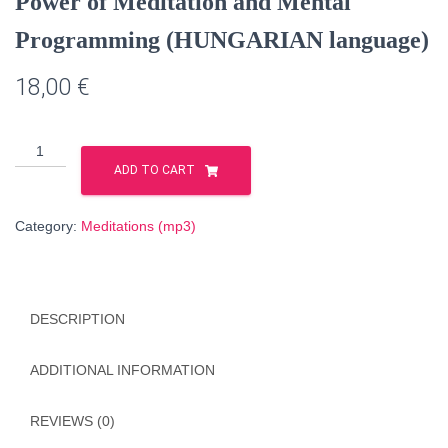
Power of Meditation and Mental
Programming (HUNGARIAN language)
18,00
€
Healing
the
ADD TO CART
Nervous
System
Category:
Meditations (mp3)
by
the
Power
of
DESCRIPTION
Meditation
and
Mental
ADDITIONAL INFORMATION
Programming
(HUNGARIAN
REVIEWS (0)
language)