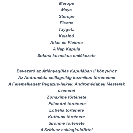
Merope
Maya
Sterope
Electra
Taygeta
Kelainó
Atlas és Pleione
A Nap Kapuja
Solana kozmikus emlékezete
Bevezető az Átlényegülés Kapujában II könyvhöz
Az Androméda csillagvilág kozmikus történelme
A Felemelkedett Pegazus-lelkek, Andromédabeli Mesterek
üzenetei
Zohaximé története
Filiandré története
Lobélia története
Kuthumi története
Sironmé története
A Szíriusz csillagküldöttei