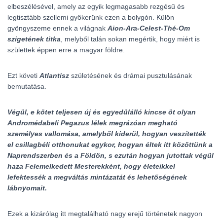
elbeszélésével, amely az egyik legmagasabb rezgésű és
legtisztább szellemi gyökerünk ezen a bolygón. Külön
gyöngyszeme ennek a világnak
Aion-Ara-Celest-Thé-Om
szigetének titka
, melyből talán sokan megértik, hogy miért is
születtek éppen erre a magyar földre.
Ezt követi
Atlantisz
születésének és drámai pusztulásának
bemutatása.
Végül, e kötet teljesen új és egyedülálló kincse öt olyan
Andromédabeli Pegazus lélek megrázóan megható
személyes vallomása, amelyből kiderül, hogyan veszítették
el csillagbéli otthonukat egykor, hogyan éltek itt közöttünk a
Naprendszerben és a Földön, s ezután hogyan jutottak végül
haza Felemelkedett Mesterekként, hogy életeikkel
lefektessék a megváltás mintázatát és lehetőségének
lábnyomait.
Ezek a kizárólag itt megtalálható nagy erejű történetek nagyon