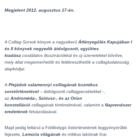
Megjelent
2012. augusztus 17-én.
A Csillag-Sorsok könyve a nagysikerű
Átlényegülés Kapujában I
és II könyvek negyedik átdolgozott, együttes
kiadása
csodálatos illusztrációkkal és új üzenetekkel bővítve,
mely által megismerhetők és felébreszthetők a csillagtudatosság
alapkódjai.
A
Plejádok valamennyi csillagának kozmikus
sorstörténetével
– átdolgozott csillagpecsétekkel -,
az
Androméda-, Szíriusz-, és az Orion
konstelláció
csillagainak történelmével, valamint a
Naprendszer
eredetének
felvázolásával.
Majd pedig feltárul a Földbolygó őstörténetének leggyönyörűbb
fejezete,
Lemúria világának
és mitikus lakóinak lírai