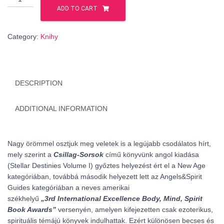
Sorsok
ADD TO CART
quantity
Category:
Knihy
DESCRIPTION
ADDITIONAL INFORMATION
Nagy örömmel osztjuk meg veletek is a legújabb csodálatos hírt,
mely szerint a
Csillag-Sorsok
című könyvünk angol kiadása
(Stellar Destinies Volume I) győztes helyezést ért el a New Age
kategóriában, továbbá második helyezett lett az Angels&Spirit
Guides kategóriában a neves amerikai
székhelyű
„3rd
International Excellence Body, Mind, Spirit
Book Awards”
versenyén, amelyen kifejezetten csak ezoterikus,
spirituális témájú könyvek indulhattak. Ezért különösen becses és