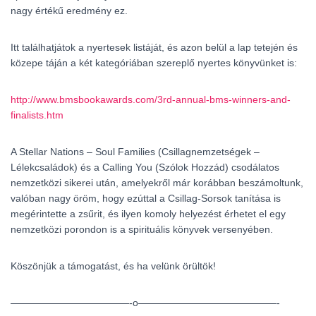
nagy értékű eredmény ez.
Itt találhatjátok a nyertesek listáját, és azon belül a lap tetején és
közepe táján a két kategóriában szereplő nyertes könyvünket is:
http://www.bmsbookawards.com/3rd-annual-bms-winners-and-
finalists.htm
A Stellar Nations – Soul Families (Csillagnemzetségek –
Lélekcsaládok) és a Calling You (Szólok Hozzád) csodálatos
nemzetközi sikerei után, amelyekről már korábban beszámoltunk,
valóban nagy öröm, hogy ezúttal a Csillag-Sorsok tanítása is
megérintette a zsűrit, és ilyen komoly helyezést érhetet el egy
nemzetközi porondon is a spirituális könyvek versenyében.
Köszönjük a támogatást, és ha velünk örültök!
————————————-o——————————————-