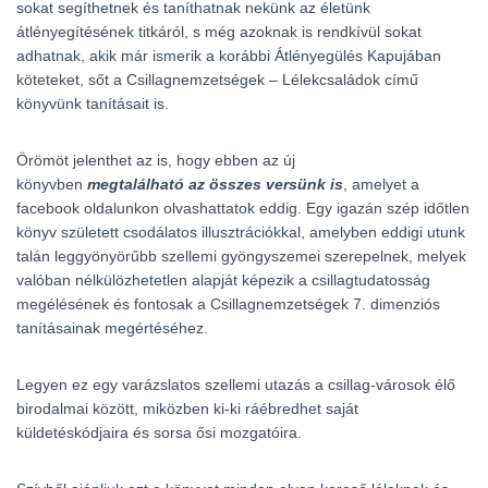
sokat segíthetnek és taníthatnak nekünk az életünk
átlényegítésének titkáról, s még azoknak is rendkívül sokat
adhatnak, akik már ismerik a korábbi Átlényegülés Kapujában
köteteket, sőt a Csillagnemzetségek – Lélekcsaládok című
könyvünk tanításait is.
Örömöt jelenthet az is, hogy ebben az új
könyvben
megtalálható az összes versünk is
, amelyet a
facebook oldalunkon olvashattatok eddig. Egy igazán szép időtlen
könyv született csodálatos illusztrációkkal, amelyben eddigi utunk
talán leggyönyörűbb szellemi gyöngyszemei szerepelnek, melyek
valóban nélkülözhetetlen alapját képezik a csillagtudatosság
megélésének és fontosak a Csillagnemzetségek 7. dimenziós
tanításainak megértéséhez.
Legyen ez egy varázslatos szellemi utazás a csillag-városok élő
birodalmai között, miközben ki-ki ráébredhet saját
küldetéskódjaira és sorsa ősi mozgatóira.