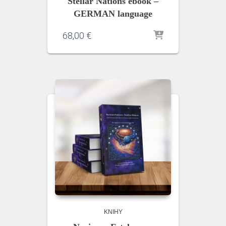
Stellar Nations ebook –
GERMAN language
68,00
€
KNIHY