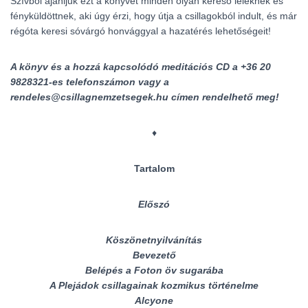
Szívből ajánljuk ezt a könyvet minden olyan kereső léleknek és
fényküldöttnek, aki úgy érzi, hogy útja a csillagokból indult, és már
régóta keresi sóvárgó honvággyal a hazatérés lehetőségeit!
A könyv és a hozzá kapcsolódó meditációs CD a +36 20
9828321-es telefonszámon vagy a
rendeles@csillagnemzetsegek.hu
címen rendelhető meg!
♦
Tartalom
Előszó
Köszönetnyilvánítás
Bevezető
Belépés a Foton öv sugarába
A Plejádok csillagainak kozmikus történelme
Alcyone