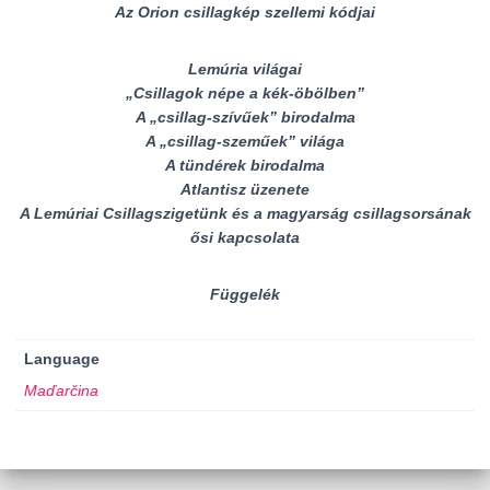
Az Orion csillagkép szellemi kódjai
Lemúria világai
„Csillagok népe a kék-öbölben”
A „csillag-szívűek” birodalma
A „csillag-szeműek” világa
A tündérek birodalma
Atlantisz üzenete
A Lemúriai Csillagszigetünk és a magyarság csillagsorsának
ősi kapcsolata
Függelék
Language
Maďarčina