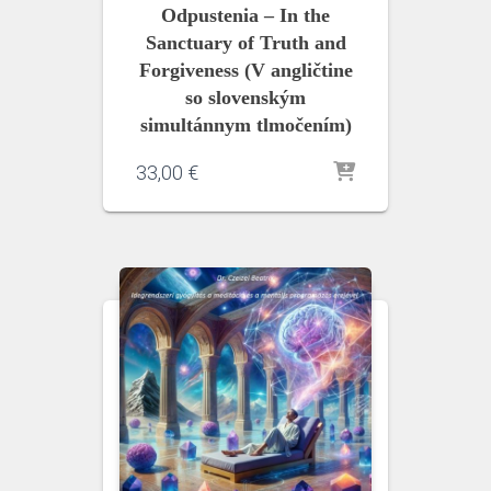
Odpustenia – In the
Sanctuary of Truth and
Forgiveness (V angličtine
so slovenským
simultánnym tlmočením)
33,00
€