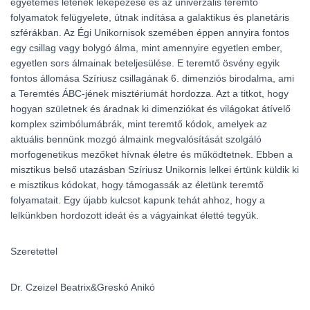
egyetemes létének leképezése és az univerzális teremtő
folyamatok felügyelete, útnak indítása a galaktikus és planetáris
szférákban. Az Égi Unikornisok szemében éppen annyira fontos
egy csillag vagy bolygó álma, mint amennyire egyetlen ember,
egyetlen sors álmainak beteljesülése. E teremtő ösvény egyik
fontos állomása Szíriusz csillagának 6. dimenziós birodalma, ami
a Teremtés ÁBC-jének misztériumát hordozza. Azt a titkot, hogy
hogyan születnek és áradnak ki dimenziókat és világokat átívelő
komplex szimbólumábrák, mint teremtő kódok, amelyek az
aktuális bennünk mozgó álmaink megvalósítását szolgáló
morfogenetikus mezőket hívnak életre és működtetnek. Ebben a
misztikus belső utazásban Szíriusz Unikornis lelkei értünk küldik ki
e misztikus kódokat, hogy támogassák az életünk teremtő
folyamatait. Egy újabb kulcsot kapunk tehát ahhoz, hogy a
lelkünkben hordozott ideát és a vágyainkat életté tegyük.
Szeretettel
Dr. Czeizel Beatrix&Greskó Anikó