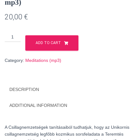
mp3)
20,00
€
A
Teremtés
ADD TO CART
ötödik
kulcsa
Category:
Meditations (mp3)
–
A
Szíriusz-
kód
DESCRIPTION
kibomlása
(HUNGARIAN
language,
ADDITIONAL INFORMATION
mp3)
quantity
A Csillagnemzetségek tanításaiból tudhatjuk, hogy az Unikornis
csillagnemzetség legfőbb kozmikus sorsfeladata a Teremtés