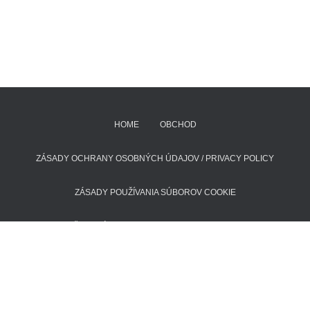
HOME
OBCHOD
ZÁSADY OCHRANY OSOBNÝCH ÚDAJOV / PRIVACY POLICY
ZÁSADY POUŽÍVANIA SÚBOROV COOKIE
POŠTOVNÉ A DODACIE LEHOTY
KONTAKT
Hestia | Developed by
ThemeIsle