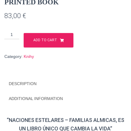
PRINTED BOOK
83,00
€
Naciones
Estelares
ADD TO CART
–
Familias
Category:
Knihy
Almicas,
es
un
libro
DESCRIPTION
úniqo
que
cambia
ADDITIONAL INFORMATION
la
vida
-
“NACIONES ESTELARES – FAMILIAS ALMICAS, ES
PRINTED
UN LIBRO ÚNICO QUE CAMBIA LA VIDA”
BOOK