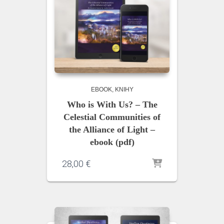
EBOOK
KNIHY
Who is With Us? – The
Celestial Communities of
the Alliance of Light –
ebook (pdf)
28,00
€