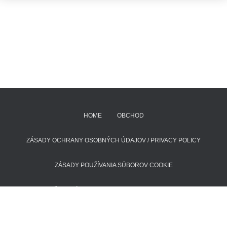
HOME
OBCHOD
ZÁSADY OCHRANY OSOBNÝCH ÚDAJOV / PRIVACY POLICY
ZÁSADY POUŽÍVANIA SÚBOROV COOKIE
POŠTOVNÉ A DODACIE LEHOTY
KONTAKT
Hestia | Developed by
ThemeIsle