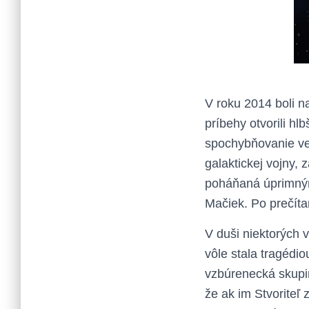
V roku 2014 boli n
príbehy otvorili hl
spochybňovanie vern
galaktickej vojny, 
poháňaná úprimným
Mačiek. Po prečíta
V duši niektorých 
vôle stala tragédi
vzbúrenecká skupina
že ak im Stvoriteľ