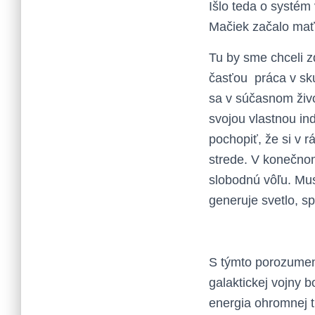
Išlo teda o systém 
Mačiek začalo mať 
Tu by sme chceli z
časťou práca v skup
sa v súčasnom život
svojou vlastnou ind
pochopiť, že si v 
strede. V konečnom
slobodnú vôľu. Mus
generuje svetlo, s
S týmto porozumení
galaktickej vojny b
energia ohromnej t