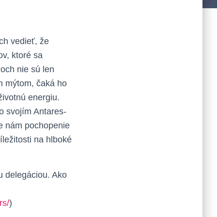
ch vedieť, že
v, ktoré sa
och nie sú len
ým mýtom, čaká ho
životnú energiu.
so svojím Antares-
uje nám pochopenie
ležitosti na hlboké
ou delegáciou. Ako
rs/
)