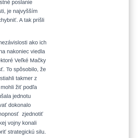
astné poslanie
ti, je najvyšším
ybniť. A tak prišli
ezávislosti ako ich
ina nakoniec viedla
iektoré Veľké Mačky
ť. To spôsobilo, že
stiahli takmer z
mohli žiť podľa
úšala jednotu
ovať dokonalo
chopnosť zjednotiť
ej vojny konali
iť strategickú silu.