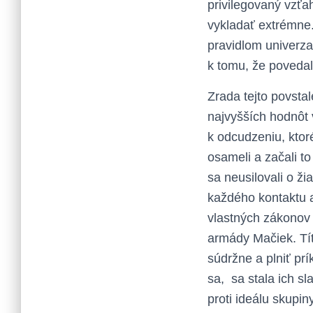
privilegovaný vzťah
vykladať extrémne. 
pravidlom univerza
k tomu, že povedal
Zrada tejto povsta
najvyšších hodnôt v
k odcudzeniu, ktor
osameli a začali to
sa neusilovali o ž
každého kontaktu a
vlastných zákonov 
armády Mačiek. Tít
súdržne a plniť pr
sa, sa stala ich s
proti ideálu skupin