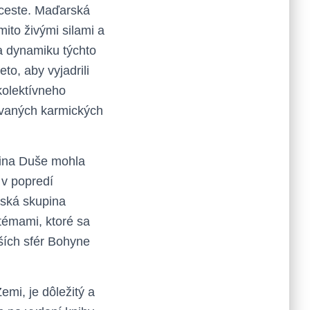
 ceste. Maďarská
mito živými silami a
a dynamiku týchto
to, aby vyjadrili
kolektívneho
ovaných karmických
dina Duše mohla
 v popredí
rská skupina
témami, ktoré sa
jších sfér Bohyne
mi, je dôležitý a