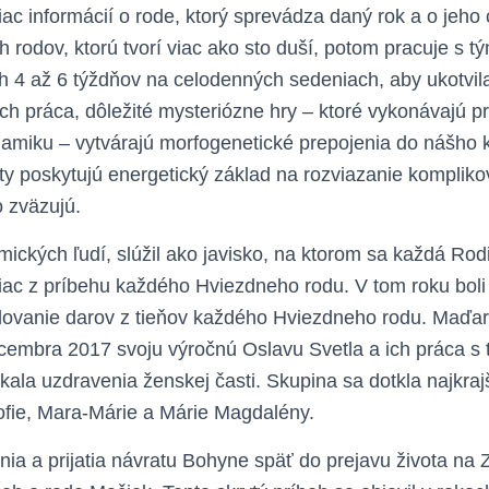
ac informácií o rode, ktorý sprevádza daný rok a o jeho
rodov, ktorú tvorí viac ako sto duší, potom pracuje s tý
h 4 až 6 týždňov na celodenných sedeniach, aby ukotvil
 Ich práca, dôležité mysteriózne hry – ktoré vykonávajú pre
amiku – vytvárajú morfogenetické prepojenia do nášho 
ty poskytujú energetický základ na rozviazanie komplik
o zväzujú.
ických ľudí, slúžil ako javisko, na ktorom sa každá Ro
 viac z príbehu každého Hviezdneho rodu. V tom roku boli
dolovanie darov z tieňov každého Hviezdneho rodu. Maďa
cembra 2017 svoju výročnú Oslavu Svetla a ich práca s 
týkala uzdravenia ženskej časti. Skupina sa dotkla najkra
ofie, Mara-Márie a Márie Magdalény.
a a prijatia návratu Bohyne späť do prejavu života na Ze