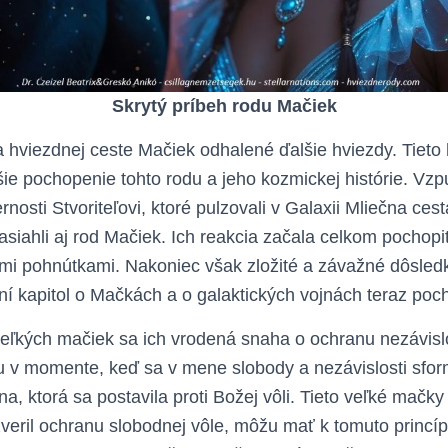
Skrytý príbeh rodu Mačiek
a hviezdnej ceste Mačiek odhalené ďalšie hviezdy. Tieto 
bšie pochopenie tohto rodu a jeho kozmickej histórie. Vz
osti Stvoriteľovi, ktoré pulzovali v Galaxii Mliečna ces
zasiahli aj rod Mačiek. Ich reakcia začala celkom pochopi
i pohnútkami. Nakoniec však zložité a závažné dôsledky
ní kapitol o Mačkách a o galaktických vojnách teraz poc
veľkých mačiek sa ich vrodená snaha o ochranu nezávislo
ou v momente, keď sa v mene slobody a nezávislosti sfo
, ktorá sa postavila proti Božej vôli. Tieto veľké mačky
 zveril ochranu slobodnej vôle, môžu mať k tomuto princí