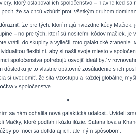
viery, ktorý oslaboval ich spoločenstvo – hlavne keď sa ro
pocit, že sa chcú vzbúriť proti všetkým druhom dominan
dôrazniť, že pre tých, ktorí majú hviezdne kódy Mačiek, 
ine – no pre tých, ktorí sú nositeľmi kódov mačiek, je v
e vrátili do skupiny a vyliečili toto galaktické zranenie.
ividualitou flexibilní, aby si našli svoje miesto v spoloče
rámci spoločenstva potrebujú osvojiť ideál byť v rovnová
 dôsledku je to vlastne opätovné zosúladenie s ich posl
ia si uvedomiť, že sila Vzostupu a každej globálnej myšl
počíva v spoločenstve.
♦
m sa nám odhalila nová galaktická udalosť. Uvideli sme
oli Mačky, ktoré podľahli kúzlu ilúzie. Satanailova a Kha
úžby po moci sa dotkla aj ich, ale iným spôsobom.