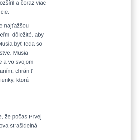
zšíril a čoraz viac
cie.
je najťažšou
eľmi dôležité, aby
 Musia byť teda so
nstve. Musia
he a vo svojom
aním, chrániť
ienky, ktorá
, že počas Prvej
nova strašidelná