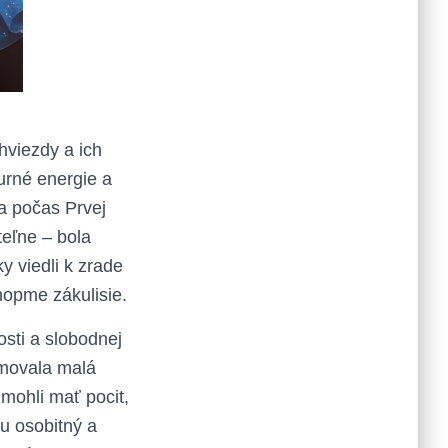
hviezdy a ich
purné energie a
ta počas Prvej
teľne – bola
 viedli k zrade
hopme zákulisie.
sti a slobodnej
rmovala malá
 mohli mať pocit,
pu osobitný a