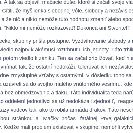
. A tak sa objavili mačacie duše, ktoré si začali svoje vl
Cítili, že myšlienka slobodnej vôle, slobody a nezávislos
 a že nič a nikto nemôže túto hodnotu zmeniť alebo spoch
i: “Nikto mi nemôže rozkazovať! Dokonca ani Stvoriteľ!“
leckej skupiny prišla postupne. Vyzdvihovanie slobody a n
iedlo najprv k akémusi roztrhnutiu ich jednoty. Táto trhl
é potom viedlo k zániku. Ten sa začal približovať, keď n
 vnímať tak, že ostatní nedokážu tolerovať ich nezávislos
iadne zmysluplné vzťahy s ostatnými. V dôsledku toho sa 
 uzavreli sa do svojho malého vnútorného vesmíru, kde 
a bez obmedzovania a tlaku. Táto individualita teda nar
o oddelení jednotlivci sa už nedokázali zjednotiť, reag
íkazy vodcov tak, ako to robila armáda drakov. Táto nes
labou stránkou a Mačky počas fatálnej Prvej galaktick
y. Keďže mali problém existovať v skupine, nemohli vytvor