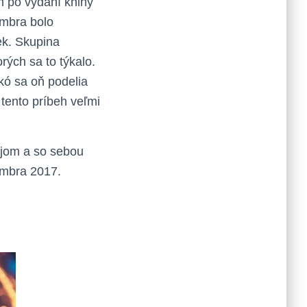
h po vydaní knihy
embra bolo
ek. Skupina
rých sa to týkalo.
ikó sa oň podelia
tento príbeh veľmi
ájom a so sebou
embra 2017.