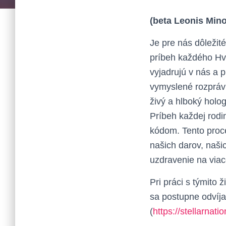
(beta Leonis Mino
Je pre nás dôležit
príbeh každého Hvi
vyjadrujú v nás a 
vymyslené rozprávk
živý a hlboký holog
Príbeh každej rodi
kódom. Tento proce
našich darov, našic
uzdravenie na viac
Pri práci s týmito
sa postupne odvíja
(
https://stellarnat