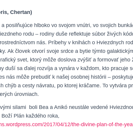
ris, Chertan)
é a posilňujúce hlboko vo svojom vnútri, vo svojich bunká
ezdneho rodu – rodiny duše reflektuje súbor živých kódo
prostredníctvom nás. Príbehy v knihách o Hviezdnych rod
y. Ak človek otvorí svoje srdce a bytie týmto galaktick
rafický svet, ktorý môže doslova zvýšiť a formovať jeho 
ny duší sa ďalej rozvíja a vynára v každom, kto pracuje 
s nás môže prebudiť k našej osobnej histórii – poskyt
h chýb a cesty návratu, po ktorej kráčame. To vytvára prí
erých úrovniach.
 živými silami boli Bea a Anikó neustále vedené Hviezdn
 Boží Plán každého roka,
ions.wordpress.com/2017/04/12/the-divine-plan-of-the-yea