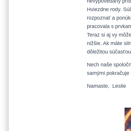
nevypovedaný príbe
Hviezdne rody. Sú
rozpoznať a ponúk
pracovala s prvkami
Teraz si aj vy môž
nižšie. Ak máte si
dôležitou súčasťou
Nech naše spoločn
samými pokračuje 
Namaste, Leslie