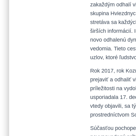
zakaždým odhalí vi
skupina Hviezdnych 
stretáva sa každýc
širších informácií.
novo odhalenú dyn
vedomia. Tieto ces
uzlov, ktoré ľudstv
Rok 2017, rok Kozm
prejaviť a odhaliť
príležitosti na vy
usporiadala 17. de
vtedy objavili, sa 
prostredníctvom S
Súčasťou pochopeni