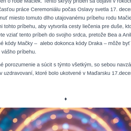
h o rode Mačiek. Tento skrytý príbeh sa objavil v rokoc
časťou práce Ceremoniálu počas Oslavy svetla 17. dec
nuť miesto tomuto dlho utajovanému príbehu rodu Mači
 tohto príbehu, aby vytvorila cesty liečenia pre duše, kto
ete vziať tento príbeh do svojho srdca, pretože Bea a An
lné kódy Mačky – alebo dokonca kódy Draka – môže byť 
 vášho príbehu.
é porozumenie a súcit s týmto všetkým, so sebou navz
v uzdravovaní, ktoré bolo ukotvené v Maďarsku 17.dec
♦