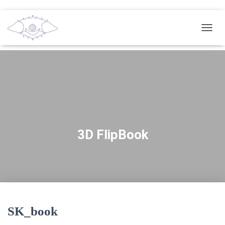
TOGG
NAVIG
3D FlipBook
SK_book