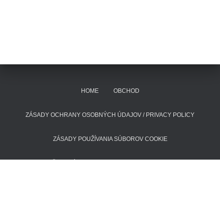
HOME
OBCHOD
ZÁSADY OCHRANY OSOBNÝCH ÚDAJOV / PRIVACY POLICY
ZÁSADY POUŽÍVANIA SÚBOROV COOKIE
POŠTOVNÉ A DODACIE LEHOTY
KONTAKT
Hestia | Developed by
ThemeIsle