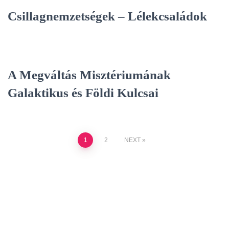
Csillagnemzetségek – Lélekcsaládok
A Megváltás Misztériumának
Galaktikus és Földi Kulcsai
Posts
1
2
NEXT
pagination