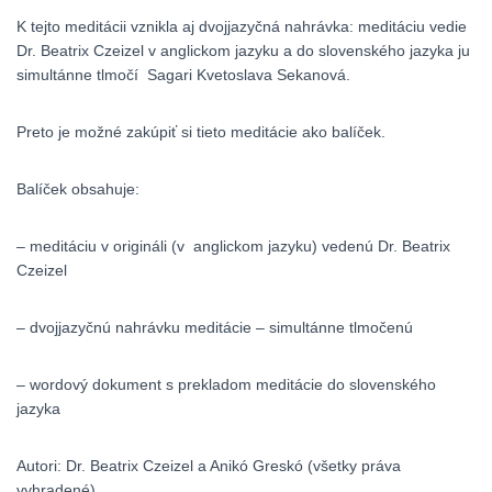
K tejto meditácii vznikla aj dvojjazyčná nahrávka: meditáciu vedie
Dr. Beatrix Czeizel v anglickom jazyku a do slovenského jazyka ju
simultánne tlmočí Sagari Kvetoslava Sekanová.
Preto je možné zakúpiť si tieto meditácie ako balíček.
Balíček obsahuje:
– meditáciu v origináli (v anglickom jazyku) vedenú Dr. Beatrix
Czeizel
– dvojjazyčnú nahrávku meditácie – simultánne tlmočenú
– wordový dokument s prekladom meditácie do slovenského
jazyka
Autori: Dr. Beatrix Czeizel a Anikó Greskó (všetky práva
vyhradené)