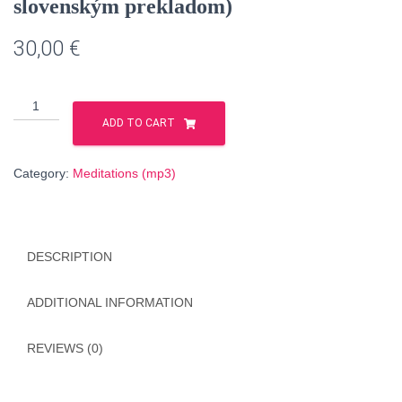
slovenským prekladom)
30,00
€
Putovanie
ríšou
ADD TO CART
tvojej
hviezdnej
Category:
Meditations (mp3)
duše
(English
version
so
DESCRIPTION
simultánnim
slovenským
prekladom)
ADDITIONAL INFORMATION
quantity
REVIEWS (0)