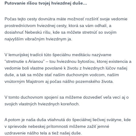
Putovanie ríšou tvojej hviezdnej duše…
Počas tejto cesty dovnútra máte možnosť rozšíriť svoje vedomie
prostredníctvom hviezdnej cesty, ktorá sa vám odhalí, a
dosiahnuť Nebeskú ríšu, kde sa môžete stretnúť so svojím
najvyšším vibračným hviezdnym ja.
V lemurijskej tradícii túto špeciálnu meditáciu nazývame
“stretnutie s Arianou” – tou hviezdnou bytosťou, ktorej existencia a
vedomie boli vlastne povolané k životu z hviezdnych lúčov našej
duše, a tak sa môže stať naším duchovným vodcom, naším
vnútorným Majstrom aj počas nášho pozemského života.
V tomto duchovnom spojení sa môžeme dozvedieť veľa vecí aj o
svojich vlastných hviezdnych koreňoch.
A potom je naša duša vtiahnutá do špeciálnej liečivej svätyne, kde
v sprievode nebeskej prítomnosti môžeme zažiť jemné
uzdravenie nášho tela a tiež našej duše.