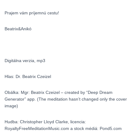
Prajem vám príjemnú cestu!
Beatrix&Anikó
Digitálna verzia, mp3
Hlas: Dr. Beatrix Czeizel
Obálka: Mgr: Beatrix Czeizel – created by “Deep Dream
Generator” app. (The meditation hasn’t changed only the cover
image)
Hudba: Christopher Lloyd Clarke, licencia:
RoyaltyFreeMeditationMusic.com a stock médiá: Pond5.com