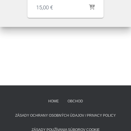
15,00
€
HOME
OBCHOD
ZÁSADY OCHRANY OSOBNÝCH ÚDAJOV / PRIVACY POLICY
ZÁSADY POUŽÍVANIA SÚBOROV COOKIE